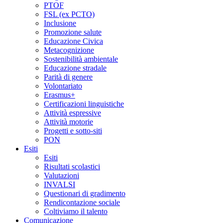
PTOF
FSL (ex PCTO)
Inclusione
Promozione salute
Educazione Civica
Metacognizione
Sostenibilità ambientale
Educazione stradale
Parità di genere
Volontariato
Erasmus+
Certificazioni linguistiche
Attività espressive
Attività motorie
Progetti e sotto-siti
PON
Esiti
Esiti
Risultati scolastici
Valutazioni
INVALSI
Questionari di gradimento
Rendicontazione sociale
Coltiviamo il talento
Comunicazione