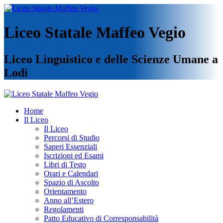
Liceo Statale Maffeo Vegio
Liceo Linguistico e delle Scienze Umane a
Lodi
Home
Il Liceo
Il Liceo
Percorsi di Studio
Saperi Essenziali
Iscrizioni ed Esami
Libri di Testo
Orari e Calendari
Spazio di Ascolto
Orientamento
Anno all’Estero
Regolamenti
Patto Educativo di Corresponsabilità