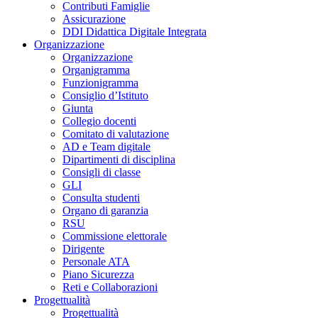
Contributi Famiglie
Assicurazione
DDI Didattica Digitale Integrata
Organizzazione
Organizzazione
Organigramma
Funzionigramma
Consiglio d’Istituto
Giunta
Collegio docenti
Comitato di valutazione
AD e Team digitale
Dipartimenti di disciplina
Consigli di classe
GLI
Consulta studenti
Organo di garanzia
RSU
Commissione elettorale
Dirigente
Personale ATA
Piano Sicurezza
Reti e Collaborazioni
Progettualità
Progettualità