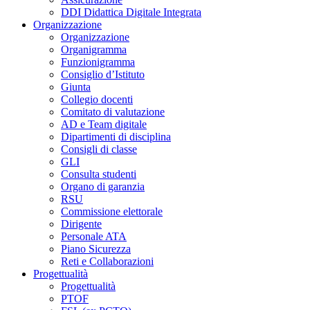
DDI Didattica Digitale Integrata
Organizzazione
Organizzazione
Organigramma
Funzionigramma
Consiglio d’Istituto
Giunta
Collegio docenti
Comitato di valutazione
AD e Team digitale
Dipartimenti di disciplina
Consigli di classe
GLI
Consulta studenti
Organo di garanzia
RSU
Commissione elettorale
Dirigente
Personale ATA
Piano Sicurezza
Reti e Collaborazioni
Progettualità
Progettualità
PTOF