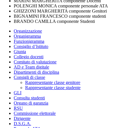
MARINI MARGHERITA componente Docenti
POLENGHI MONICA componente personale ATA
GHIZZONI MARGHERITA componente Genitori
BIGNAMINI FRANCESCO componente studenti
BRANDO CAMILLA componente Studenti
Organizzazione
Organigramma
Funzionigramma
Consiglio d’Istituto
Giunta
Collegio docenti
Comitato di valutazione
AD e Team digitale
Dipartimenti di disciplina
Consigli di classe
Rappresentante classe genitore
Rappresentante classe studente
GLI
Consulta studenti
Organo di garanzia
RSU
Commissione elettorale
Dirigente
D.S.G.A.