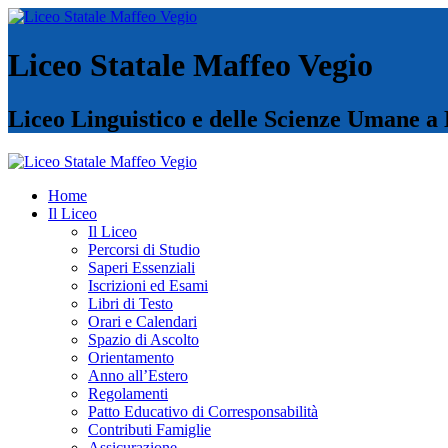
Liceo Statale Maffeo Vegio
Liceo Linguistico e delle Scienze Umane a
Home
Il Liceo
Il Liceo
Percorsi di Studio
Saperi Essenziali
Iscrizioni ed Esami
Libri di Testo
Orari e Calendari
Spazio di Ascolto
Orientamento
Anno all’Estero
Regolamenti
Patto Educativo di Corresponsabilità
Contributi Famiglie
Assicurazione