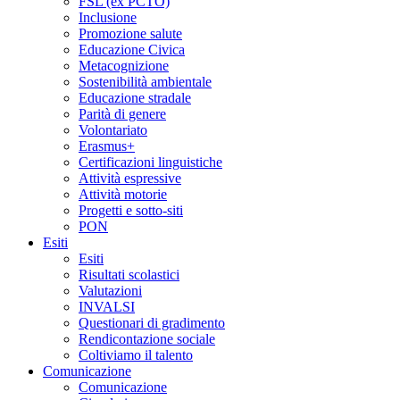
FSL (ex PCTO)
Inclusione
Promozione salute
Educazione Civica
Metacognizione
Sostenibilità ambientale
Educazione stradale
Parità di genere
Volontariato
Erasmus+
Certificazioni linguistiche
Attività espressive
Attività motorie
Progetti e sotto-siti
PON
Esiti
Esiti
Risultati scolastici
Valutazioni
INVALSI
Questionari di gradimento
Rendicontazione sociale
Coltiviamo il talento
Comunicazione
Comunicazione