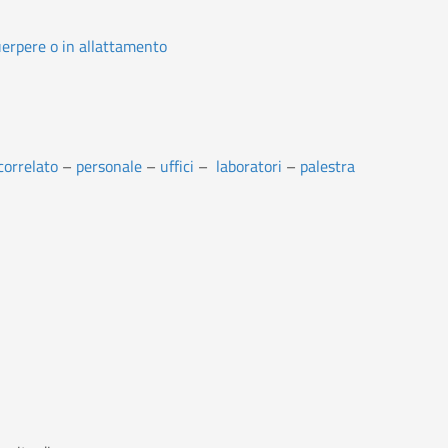
puerpere o in allattamento
correlato
–
personale
–
uffici
–
laboratori
–
palestra