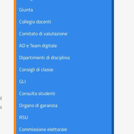
Giunta
Collegio docenti
Comitato di valutazione
AD e Team digitale
Dipartimenti di disciplina
Consigli di classe
GLI
Consulta studenti
l
Organo di garanzia
i
RSU
Commissione elettorale