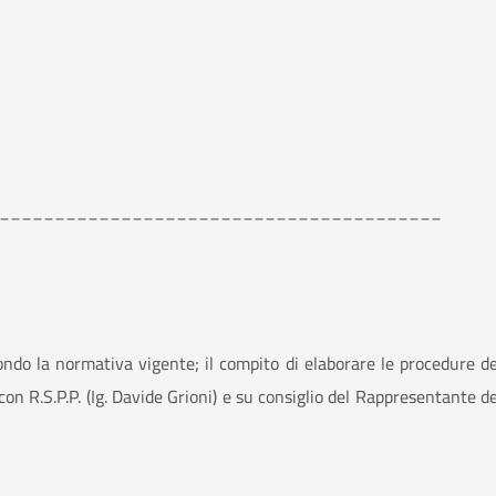
________________________________________
ondo la normativa vigente; il compito di elaborare le procedure de
con R.S.P.P. (Ig. Davide Grioni) e su consiglio del Rappresentante de