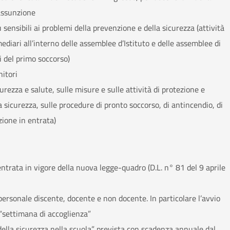
 assunzione
ensibili ai problemi della prevenzione e della sicurezza (attività
mediari all’interno delle assemblee d’Istituto e delle assemblee di
i del primo soccorso)
nitori
urezza e salute, sulle misure e sulle attività di protezione e
a sicurezza, sulle procedure di pronto soccorso, di antincendio, di
zione in entrata)
’entrata in vigore della nuova legge-quadro (D.L. n° 81 del 9 aprile
personale discente, docente e non docente. In particolare l’avvio
a “settimana di accoglienza”
della sicurezza nella scuola” prevista con scadenza annuale dal