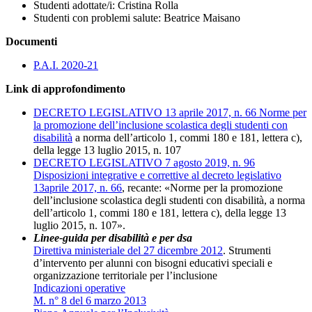
Studenti adottate/i: Cristina Rolla
Studenti con problemi salute: Beatrice Maisano
Documenti
P.A.I. 2020-21
Link di approfondimento
DECRETO LEGISLATIVO 13 aprile 2017, n. 66 Norme per
la promozione dell’inclusione scolastica degli studenti con
disabilità
a norma dell’articolo 1, commi 180 e 181, lettera c),
della legge 13 luglio 2015, n. 107
DECRETO LEGISLATIVO 7 agosto 2019, n. 96
Disposizioni integrative e correttive al decreto legislativo
13aprile 2017, n. 66
, recante: «Norme per la promozione
dell’inclusione scolastica degli studenti con disabilità, a norma
dell’articolo 1, commi 180 e 181, lettera c), della legge 13
luglio 2015, n. 107».
Linee-guida per disabilità e per dsa
Direttiva ministeriale del 27 dicembre 2012
. Strumenti
d’intervento per alunni con bisogni educativi speciali e
organizzazione territoriale per l’inclusione
Indicazioni operative
M. n° 8 del 6 marzo 2013