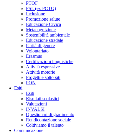
PTOF
FSL (ex PCTO)
Inclusione
Promozione salute
Educazione Civica
Metacognizione
Sostenibilità ambientale
Educazione stradale
Parità di genere
Volontariato
Erasmus+
Certificazioni linguistiche
Attività espressive
Attività motorie
Progetti e sotto-siti
PON
Esiti
Esiti
Risultati scolastici
Valutazioni
INVALSI
Questionari di gradimento
Rendicontazione sociale
Coltiviamo il talento
Comunicazione