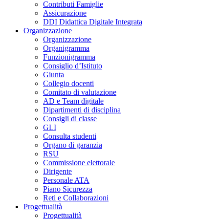
Contributi Famiglie
Assicurazione
DDI Didattica Digitale Integrata
Organizzazione
Organizzazione
Organigramma
Funzionigramma
Consiglio d’Istituto
Giunta
Collegio docenti
Comitato di valutazione
AD e Team digitale
Dipartimenti di disciplina
Consigli di classe
GLI
Consulta studenti
Organo di garanzia
RSU
Commissione elettorale
Dirigente
Personale ATA
Piano Sicurezza
Reti e Collaborazioni
Progettualità
Progettualità