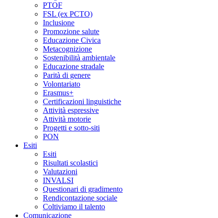
PTOF
FSL (ex PCTO)
Inclusione
Promozione salute
Educazione Civica
Metacognizione
Sostenibilità ambientale
Educazione stradale
Parità di genere
Volontariato
Erasmus+
Certificazioni linguistiche
Attività espressive
Attività motorie
Progetti e sotto-siti
PON
Esiti
Esiti
Risultati scolastici
Valutazioni
INVALSI
Questionari di gradimento
Rendicontazione sociale
Coltiviamo il talento
Comunicazione