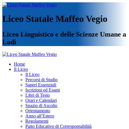
Liceo Statale Maffeo Vegio
Liceo Linguistico e delle Scienze Umane a
Lodi
Home
Il Liceo
Il Liceo
Percorsi di Studio
Saperi Essenziali
Iscrizioni ed Esami
Libri di Testo
Orari e Calendari
Spazio di Ascolto
Orientamento
Anno all’Estero
Regolamenti
Patto Educativo di Corresponsabilità