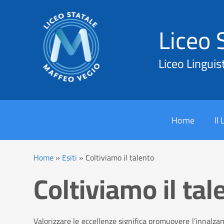
Liceo 
Liceo Linguis
Cerca
Home
Il
Home
»
Esiti
»
Coltiviamo il talento
Coltiviamo il tal
Valorizzare le eccellenze significa promuovere l’innalza