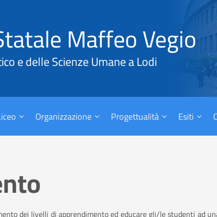
Statale Maffeo Vegio
tico e delle Scienze Umane a Lodi
 Liceo
Organizzazione
Progettualità
Esiti
ento
mento dei livelli di apprendimento ed educare gli/le studenti ad un