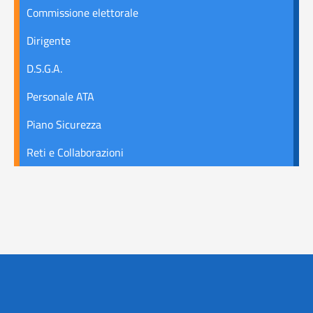
Commissione elettorale
Dirigente
D.S.G.A.
Personale ATA
Piano Sicurezza
Reti e Collaborazioni