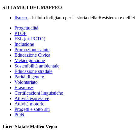
SITI AMICI DEL MAFFEO
Ilsreco
– Istituto lodigiano per la storia della Resistenza e dell
Progettualità
PTOF
FSL (ex PCTO)
Inclusione
Promozione salute
Educazione Civica
Metacognizione
Sostenibilità ambientale
Educazione stradale
Parità di genere
Volontariato
Erasmus+
Certificazioni linguistiche
Attività espressive
Attività motorie
Progetti e sotto-siti
PON
Liceo Statale Maffeo Vegio