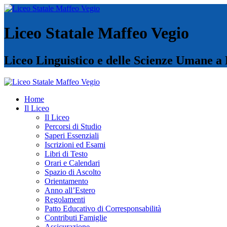
Liceo Statale Maffeo Vegio
Liceo Linguistico e delle Scienze Umane a
Home
Il Liceo
Il Liceo
Percorsi di Studio
Saperi Essenziali
Iscrizioni ed Esami
Libri di Testo
Orari e Calendari
Spazio di Ascolto
Orientamento
Anno all’Estero
Regolamenti
Patto Educativo di Corresponsabilità
Contributi Famiglie
Assicurazione