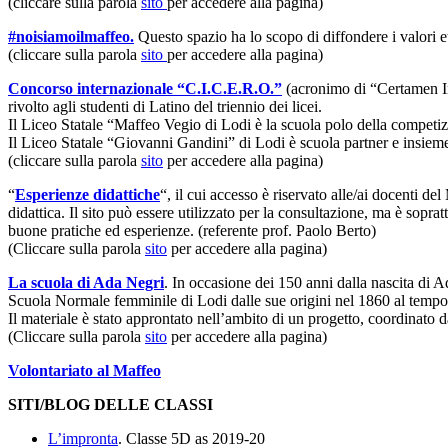
(cliccare sulla parola
sito
per accedere alla pagina)
#noisiamoilmaffeo.
Questo spazio ha lo scopo di diffondere i valori et
(cliccare sulla parola
sito
per accedere alla pagina)
Concorso internazionale “C.I.C.E.R.O.”
(acronimo di “Certamen I
rivolto agli studenti di Latino del triennio dei licei.
Il Liceo Statale “Maffeo Vegio di Lodi è la scuola polo della competiz
Il Liceo Statale “Giovanni Gandini” di Lodi è scuola partner e insieme
(cliccare sulla parola
sito
per accedere alla pagina)
“
Esperienze didattiche
“, il cui accesso è riservato alle/ai docenti del
didattica. Il sito può essere utilizzato per la consultazione, ma è sopra
buone pratiche ed esperienze. (referente prof. Paolo Berto)
(Cliccare sulla parola
sito
per accedere alla pagina)
La scuola di Ada Negri
. In occasione dei 150 anni dalla nascita di 
Scuola Normale femminile di Lodi dalle sue origini nel 1860 al tempo i
Il materiale è stato approntato nell’ambito di un progetto, coordinato da
(Cliccare sulla parola
sito
per accedere alla pagina)
Volontariato al Maffeo
SITI/BLOG DELLE CLASSI
L’impronta
. Classe 5D as 2019-20