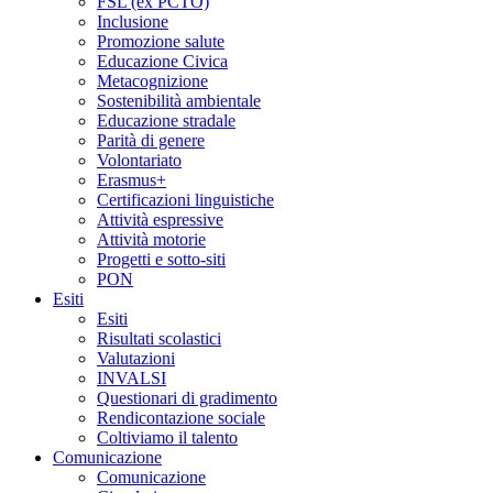
FSL (ex PCTO)
Inclusione
Promozione salute
Educazione Civica
Metacognizione
Sostenibilità ambientale
Educazione stradale
Parità di genere
Volontariato
Erasmus+
Certificazioni linguistiche
Attività espressive
Attività motorie
Progetti e sotto-siti
PON
Esiti
Esiti
Risultati scolastici
Valutazioni
INVALSI
Questionari di gradimento
Rendicontazione sociale
Coltiviamo il talento
Comunicazione
Comunicazione