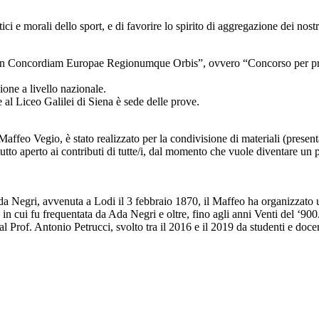
ici e morali dello sport, e di favorire lo spirito di aggregazione dei nos
n Concordiam Europae Regionumque Orbis”, ovvero “Concorso per promu
ione a livello nazionale.
 al Liceo Galilei di Siena è sede delle prove.
 Maffeo Vegio, è stato realizzato per la condivisione di materiali (presenta
ttutto aperto ai contributi di tutte/i, dal momento che vuole diventare un
Ada Negri, avvenuta a Lodi il 3 febbraio 1870, il Maffeo ha organizzato u
n cui fu frequentata da Ada Negri e oltre, fino agli anni Venti del ‘900
l Prof. Antonio Petrucci, svolto tra il 2016 e il 2019 da studenti e docen