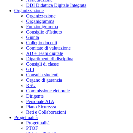
DDI Didattica Digitale Integrata
Organizzazione
Organizzazione
Organigramma
Funzionigramma
Consiglio d’Istituto
Giunta
Collegio docenti
Comitato di valutazione
AD e Team digitale
Dipartimenti di disciplina
Consigli di classe
GLI
Consulta studenti
Organo di garanzia
RSU
Commissione elettorale
Dirigente
Personale ATA
Piano Sicurezza
Reti e Collaborazioni
Progettualità
Progettualità
PTOF