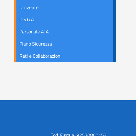
Dirigente
D.S.G.A.
Personale ATA
Piano Sicurezza
Reti e Collaborazioni
Cod. Fiscale: 92520860153