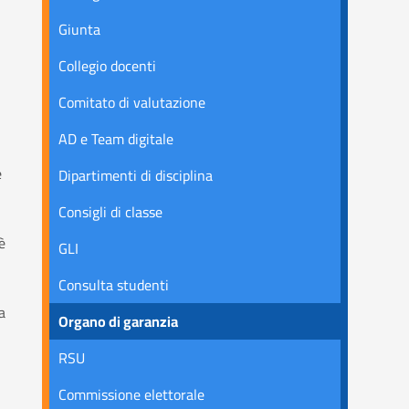
Giunta
Collegio docenti
Comitato di valutazione
AD e Team digitale
e
Dipartimenti di disciplina
Consigli di classe
è
GLI
Consulta studenti
a
Organo di garanzia
RSU
Commissione elettorale