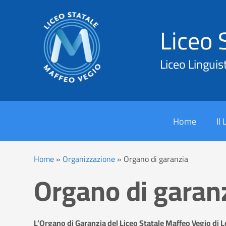
Liceo 
Liceo Linguis
Cerca
Home
Il
Home
»
Organizzazione
»
Organo di garanzia
Organo di garan
L’Organo di Garanzia del Liceo Statale Maffeo Vegio di L