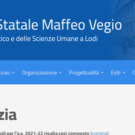
Statale Maffeo Vegio
tico e delle Scienze Umane a Lodi
 Liceo
Organizzazione
Progettualità
Esiti
zia
odi per l’a.s. 2021-22 risulta così composto
(
nomina
)