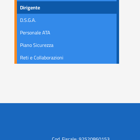
Dirigente
D.S.G.A.
Personale ATA
Piano Sicurezza
Reti e Collaborazioni
Cod. Fiscale: 92520860153