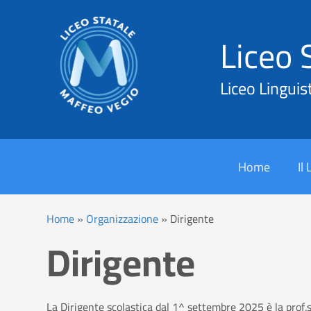
Liceo 
Liceo Linguis
Cerca
Home
Il
Home
»
Organizzazione
»
Dirigente
Dirigente
La Dirigente scolastica dal 1^ settembre 2025 è la prof.