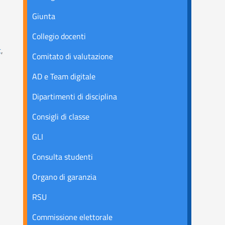
Giunta
Collegio docenti
t
,
Comitato di valutazione
AD e Team digitale
Dipartimenti di disciplina
Consigli di classe
GLI
Consulta studenti
Organo di garanzia
RSU
Commissione elettorale