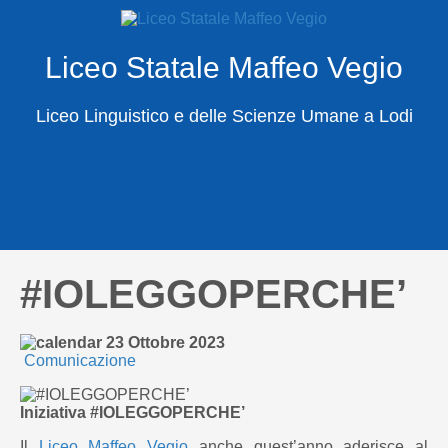
Liceo Statale Maffeo Vegio
X
Cerca
Liceo Linguistico e delle Scienze Umane a Lodi
#IOLEGGOPERCHE’
23 Ottobre 2023
Comunicazione
Iniziativa #IOLEGGOPERCHE’
Il
Liceo Maffeo Vegio
anche quest’anno aderisce al