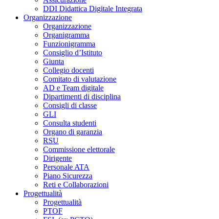
DDI Didattica Digitale Integrata
Organizzazione
Organizzazione
Organigramma
Funzionigramma
Consiglio d’Istituto
Giunta
Collegio docenti
Comitato di valutazione
AD e Team digitale
Dipartimenti di disciplina
Consigli di classe
GLI
Consulta studenti
Organo di garanzia
RSU
Commissione elettorale
Dirigente
Personale ATA
Piano Sicurezza
Reti e Collaborazioni
Progettualità
Progettualità
PTOF