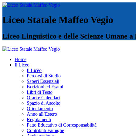
Liceo Statale Maffeo Vegio
Liceo Linguistico e delle Scienze Umane a
Home
Il Liceo
Il Liceo
Percorsi di Studio
Saperi Essenziali
Iscrizioni ed Esami
Libri di Testo
Orari e Calendari
Spazio di Ascolto
Orientamento
Anno all’Estero
Regolamenti
Patto Educativo di Corresponsabilità
Contributi Famiglie
Assicurazione