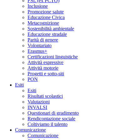
FSL (ex PCTO)
Inclusione
Promozione salute
Educazione Civica
Metacognizione
Sostenibilità ambientale
Educazione stradale
Parità di genere
Volontariato
Erasmus+
Certificazioni linguistiche
Attività espressive
Attività motorie
Progetti e sotto-siti
PON
Esiti
Esiti
Risultati scolastici
Valutazioni
INVALSI
Questionari di gradimento
Rendicontazione sociale
Coltiviamo il talento
Comunicazione
Comunicazione