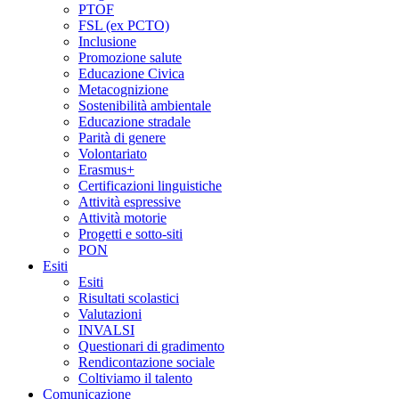
PTOF
FSL (ex PCTO)
Inclusione
Promozione salute
Educazione Civica
Metacognizione
Sostenibilità ambientale
Educazione stradale
Parità di genere
Volontariato
Erasmus+
Certificazioni linguistiche
Attività espressive
Attività motorie
Progetti e sotto-siti
PON
Esiti
Esiti
Risultati scolastici
Valutazioni
INVALSI
Questionari di gradimento
Rendicontazione sociale
Coltiviamo il talento
Comunicazione