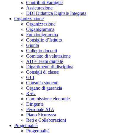
Contributi Famiglie
Assicurazione
DDI Didattica Digitale Integrata
Organizzazione
Organizzazione
Organigramma
Funzionigramma
Consiglio d’Istituto
Giunta
Collegio docenti
Comitato di valutazione
AD e Team digitale
Dipartimenti di disciplina
Consigli di classe
GLI
Consulta studenti
Organo di garanzia
RSU
Commissione elettorale
Dirigente
Personale ATA
Piano Sicurezza
Reti e Collaborazioni
Progettualità
Progettualità