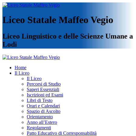
Liceo Statale Maffeo Vegio
Liceo Linguistico e delle Scienze Umane a
Lodi
Home
Il Liceo
Il Liceo
Percorsi di Studio
Saperi Essenziali
Iscrizioni ed Esami
Libri di Testo
Orari e Calendari
Spazio di Ascolto
Orientamento
Anno all’Estero
Regolamenti
Patto Educativo di Corresponsabilità