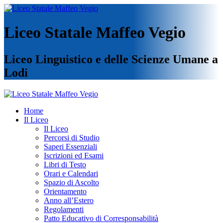
Liceo Statale Maffeo Vegio
Liceo Linguistico e delle Scienze Umane a
Lodi
Home
Il Liceo
Il Liceo
Percorsi di Studio
Saperi Essenziali
Iscrizioni ed Esami
Libri di Testo
Orari e Calendari
Spazio di Ascolto
Orientamento
Anno all’Estero
Regolamenti
Patto Educativo di Corresponsabilità