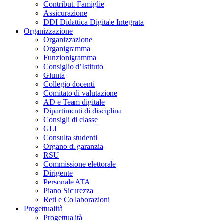
Contributi Famiglie
Assicurazione
DDI Didattica Digitale Integrata
Organizzazione
Organizzazione
Organigramma
Funzionigramma
Consiglio d’Istituto
Giunta
Collegio docenti
Comitato di valutazione
AD e Team digitale
Dipartimenti di disciplina
Consigli di classe
GLI
Consulta studenti
Organo di garanzia
RSU
Commissione elettorale
Dirigente
Personale ATA
Piano Sicurezza
Reti e Collaborazioni
Progettualità
Progettualità