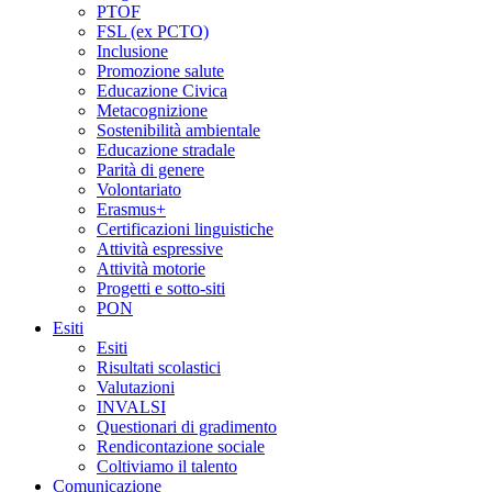
PTOF
FSL (ex PCTO)
Inclusione
Promozione salute
Educazione Civica
Metacognizione
Sostenibilità ambientale
Educazione stradale
Parità di genere
Volontariato
Erasmus+
Certificazioni linguistiche
Attività espressive
Attività motorie
Progetti e sotto-siti
PON
Esiti
Esiti
Risultati scolastici
Valutazioni
INVALSI
Questionari di gradimento
Rendicontazione sociale
Coltiviamo il talento
Comunicazione