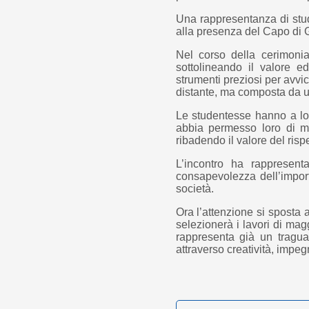
Una rappresentanza di stud
alla presenza del Capo di Ga
Nel corso della cerimonia
sottolineando il valore e
strumenti preziosi per avvic
distante, ma composta da uo
Le studentesse hanno a lor
abbia permesso loro di met
ribadendo il valore del ris
L’incontro ha rappresenta
consapevolezza dell’import
società.
Ora l’attenzione si sposta 
selezionerà i lavori di magg
rappresenta già un tragu
attraverso creatività, impe