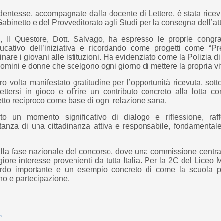
entesse, accompagnate dalla docente di Lettere, è stata ricevut
binetto e del Provveditorato agli Studi per la consegna dell’att
, il Questore, Dott. Salvago, ha espresso le proprie congrat
ducativo dell’iniziativa e ricordando come progetti come “P
inare i giovani alle istituzioni. Ha evidenziato come la Polizia di
mini e donne che scelgono ogni giorno di mettere la propria vita 
o volta manifestato gratitudine per l’opportunità ricevuta, sot
tersi in gioco e offrire un contributo concreto alla lotta co
petto reciproco come base di ogni relazione sana.
to un momento significativo di dialogo e riflessione, raf
anza di una cittadinanza attiva e responsabile, fondamentale
alla fase nazionale del concorso, dove una commissione central
iore interesse provenienti da tutta Italia. Per la 2C del Liceo 
ardo importante e un esempio concreto di come la scuola po
gno e partecipazione.