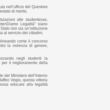
a nell’ufficio del Questore
estato di merito.
ulazioni alle studentesse,
retenDiamo Legalità” siano
 Stato non sia un’istituzione
al servizio dei cittadini.
tolineando come il concorso
ntro la violenza di genere,
forzando negli studenti la
 per il miglioramento della
e del Ministero dell’Interno
Maffeo Vegio, questa vittoria
ssa educare alla legalità