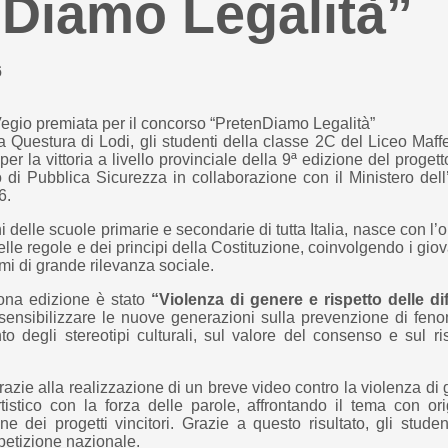
Diamo Legalità”
6
la Questura di Lodi, gli studenti della classe 2C del Liceo Maf
er la vittoria a livello provinciale della 9ª edizione del proget
di Pubblica Sicurezza in collaborazione con il Ministero dell’
6.
nni delle scuole primarie e secondarie di tutta Italia, nasce con l’ob
delle regole e dei principi della Costituzione, coinvolgendo i giov
mi di grande rilevanza sociale.
ona edizione è stato
“Violenza di genere e rispetto delle di
a sensibilizzare le nuove generazioni sulla prevenzione di feno
to degli stereotipi culturali, sul valore del consenso e sul ri
grazie alla realizzazione di un breve video contro la violenza di
rtistico con la forza delle parole, affrontando il tema con origi
ne dei progetti vincitori. Grazie a questo risultato, gli stude
petizione nazionale.