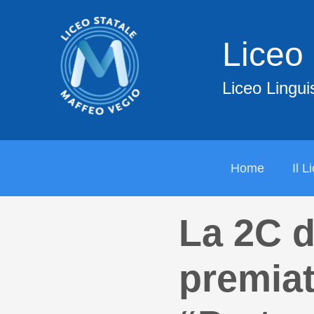
Liceo
Cerca
Liceo Lingui
Home
Il L
La 2C d
premiat