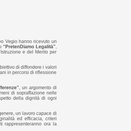
feo Vegio hanno ricevuto un
to
“PretenDiamo Legalità”
,
Istruzione e del Merito per
iettivo di diffondere i valori
ani in percorsi di riflessione
fferenze”
, un argomento di
meni di sopraffazione nelle
spetto della dignità di ogni
 genere, un lavoro capace di
nalità ed efficacia, criteri
nti rappresenteranno ora la