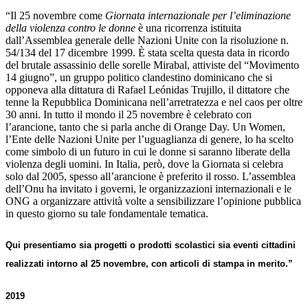
“Il 25 novembre come
Giornata internazionale per l’eliminazione
della violenza contro le donne
è una ricorrenza istituita
dall’Assemblea generale delle Nazioni Unite con la risoluzione n.
54/134 del 17 dicembre 1999. È stata scelta questa data in ricordo
del brutale assassinio delle sorelle Mirabal, attiviste del “Movimento
14 giugno”, un gruppo politico clandestino dominicano che si
opponeva alla dittatura di Rafael Leónidas Trujillo, il dittatore che
tenne la Repubblica Dominicana nell’arretratezza e nel caos per oltre
30 anni. In tutto il mondo il 25 novembre è celebrato con
l’arancione, tanto che si parla anche di Orange Day. Un Women,
l’Ente delle Nazioni Unite per l’uguaglianza di genere, lo ha scelto
come simbolo di un futuro in cui le donne si saranno liberate della
violenza degli uomini. In Italia, però, dove la Giornata si celebra
solo dal 2005, spesso all’arancione è preferito il rosso. L’assemblea
dell’Onu ha invitato i governi, le organizzazioni internazionali e le
ONG a organizzare attività volte a sensibilizzare l’opinione pubblica
in questo giorno su tale fondamentale tematica.
Qui presentiamo sia progetti o prodotti scolastici sia eventi cittadini
realizzati intorno al 25 novembre, con articoli di stampa in merito.”
2019