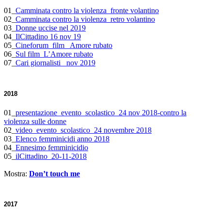
01_
Camminata contro la violenza_fronte volantino
02_
Camminata contro la violenza_retro volantino
03_
Donne uccise nel 2019
04_
IlCittadino 16 nov 19
05_
Cineforum_film_ Amore rubato
06_
Sul film_L’Amore rubato
07_
Cari giornalisti_ nov 2019
2018
01_
presentazione_evento_
scolastico_24 nov 2018-contro la
violenza sulle donne
02_
video_evento_scolastico_24 novembre 2018
03_
Elenco femminicidi anno 2018
04_
Ennesimo femminicidio
05_
ilCittadino_20-11-2018
Mostra:
Don’t touch me
2017