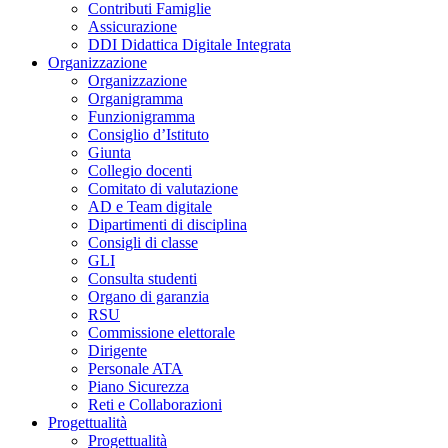
Contributi Famiglie
Assicurazione
DDI Didattica Digitale Integrata
Organizzazione
Organizzazione
Organigramma
Funzionigramma
Consiglio d’Istituto
Giunta
Collegio docenti
Comitato di valutazione
AD e Team digitale
Dipartimenti di disciplina
Consigli di classe
GLI
Consulta studenti
Organo di garanzia
RSU
Commissione elettorale
Dirigente
Personale ATA
Piano Sicurezza
Reti e Collaborazioni
Progettualità
Progettualità