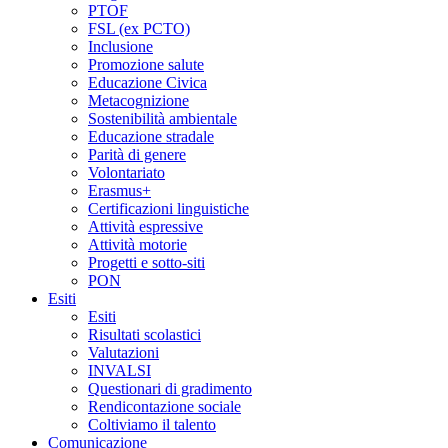
PTOF
FSL (ex PCTO)
Inclusione
Promozione salute
Educazione Civica
Metacognizione
Sostenibilità ambientale
Educazione stradale
Parità di genere
Volontariato
Erasmus+
Certificazioni linguistiche
Attività espressive
Attività motorie
Progetti e sotto-siti
PON
Esiti
Esiti
Risultati scolastici
Valutazioni
INVALSI
Questionari di gradimento
Rendicontazione sociale
Coltiviamo il talento
Comunicazione