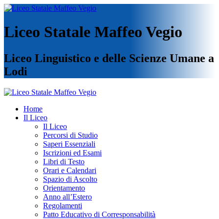
Liceo Statale Maffeo Vegio
Liceo Linguistico e delle Scienze Umane a
Lodi
Home
Il Liceo
Il Liceo
Percorsi di Studio
Saperi Essenziali
Iscrizioni ed Esami
Libri di Testo
Orari e Calendari
Spazio di Ascolto
Orientamento
Anno all’Estero
Regolamenti
Patto Educativo di Corresponsabilità