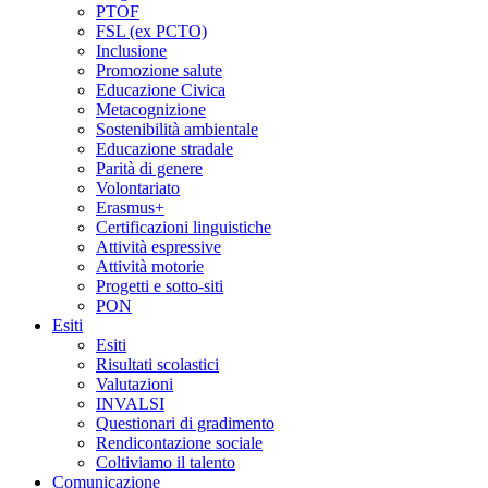
PTOF
FSL (ex PCTO)
Inclusione
Promozione salute
Educazione Civica
Metacognizione
Sostenibilità ambientale
Educazione stradale
Parità di genere
Volontariato
Erasmus+
Certificazioni linguistiche
Attività espressive
Attività motorie
Progetti e sotto-siti
PON
Esiti
Esiti
Risultati scolastici
Valutazioni
INVALSI
Questionari di gradimento
Rendicontazione sociale
Coltiviamo il talento
Comunicazione