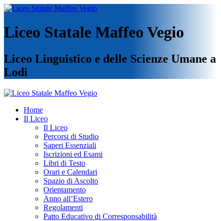
Liceo Statale Maffeo Vegio
Liceo Linguistico e delle Scienze Umane a
Lodi
Home
Il Liceo
Il Liceo
Percorsi di Studio
Saperi Essenziali
Iscrizioni ed Esami
Libri di Testo
Orari e Calendari
Spazio di Ascolto
Orientamento
Anno all’Estero
Regolamenti
Patto Educativo di Corresponsabilità