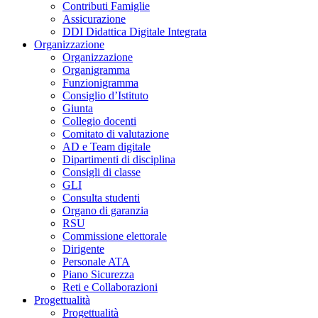
Contributi Famiglie
Assicurazione
DDI Didattica Digitale Integrata
Organizzazione
Organizzazione
Organigramma
Funzionigramma
Consiglio d’Istituto
Giunta
Collegio docenti
Comitato di valutazione
AD e Team digitale
Dipartimenti di disciplina
Consigli di classe
GLI
Consulta studenti
Organo di garanzia
RSU
Commissione elettorale
Dirigente
Personale ATA
Piano Sicurezza
Reti e Collaborazioni
Progettualità
Progettualità