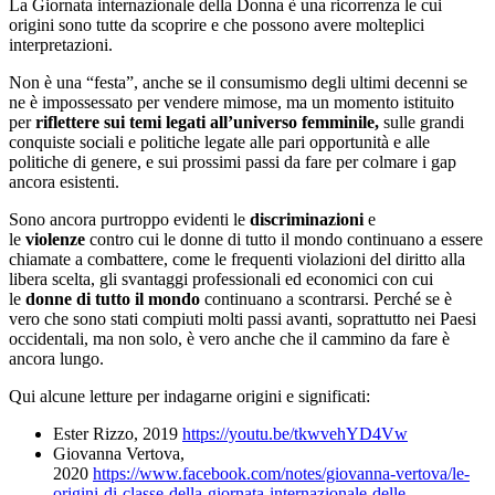
La Giornata internazionale della Donna è una ricorrenza le cui
origini sono tutte da scoprire e che possono avere molteplici
interpretazioni.
Non è una “festa”, anche se il consumismo degli ultimi decenni se
ne è impossessato per vendere mimose, ma un momento istituito
per
riflettere sui temi legati all’universo femminile,
sulle grandi
conquiste sociali e politiche legate alle pari opportunità e alle
politiche di genere, e sui prossimi passi da fare per colmare i gap
ancora esistenti.
Sono ancora purtroppo evidenti le
discriminazioni
e
le
violenze
contro cui le donne di tutto il mondo continuano a essere
chiamate a combattere, come le frequenti violazioni del diritto alla
libera scelta, gli svantaggi professionali ed economici con cui
le
donne di tutto il mondo
continuano a scontrarsi. Perché se è
vero che sono stati compiuti molti passi avanti, soprattutto nei Paesi
occidentali, ma non solo, è vero anche che il cammino da fare è
ancora lungo.
Qui alcune letture per indagarne origini e significati:
Ester Rizzo, 2019
https://youtu.be/tkwvehYD4Vw
Giovanna Vertova,
2020
https://www.facebook.com/notes/giovanna-vertova/le-
origini-di-classe-della-giornata-internazionale-delle-