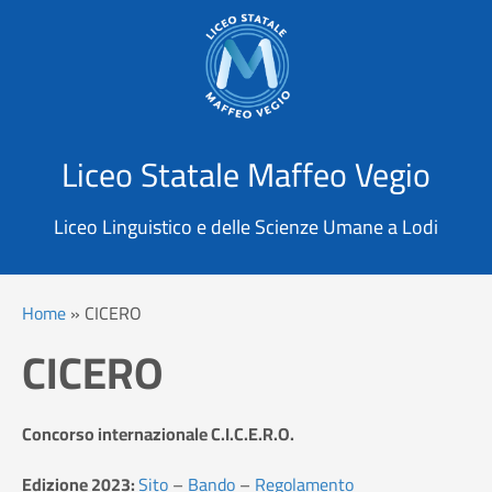
X
Cerca
Liceo Statale Maffeo Vegio
Liceo Linguistico e delle Scienze Umane a Lodi
Home
»
CICERO
CICERO
Concorso internazionale C.I.C.E.R.O.
Edizione 2023:
Sito
–
Bando
–
Regolamento