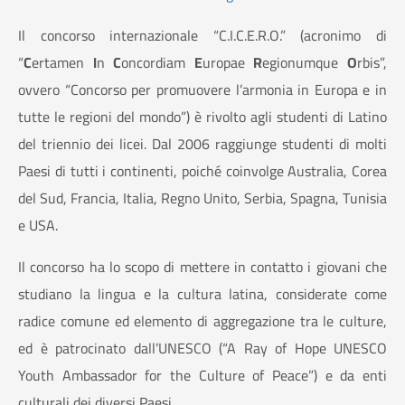
Il concorso internazionale “C.I.C.E.R.O.” (acronimo di
“
C
ertamen
I
n
C
oncordiam
E
uropae
R
egionumque
O
rbis”,
ovvero “Concorso per promuovere l’armonia in Europa e in
tutte le regioni del mondo”) è rivolto agli studenti di Latino
del triennio dei licei. Dal 2006 raggiunge studenti di molti
Paesi di tutti i continenti, poiché coinvolge Australia, Corea
del Sud, Francia, Italia, Regno Unito, Serbia, Spagna, Tunisia
e USA.
Il concorso ha lo scopo di mettere in contatto i giovani che
studiano la lingua e la cultura latina, considerate come
radice comune ed elemento di aggregazione tra le culture,
ed è patrocinato dall’UNESCO (“A Ray of Hope UNESCO
Youth Ambassador for the Culture of Peace”) e da enti
culturali dei diversi Paesi.