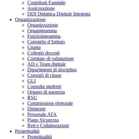
Contributi Famiglie
Assicurazione
DDI Didattica Digitale Integrata
Organizzazione
Organizzazione
Organigramma
Funzionigramma
Consiglio d’Istituto
Giunta
Collegio docenti
Comitato di valutazione
AD e Team digitale
Dipartimenti di disciplina
Consigli di classe
GLI
Consulta studenti
Organo di garanzia
RSU
Commissione elettorale
Dirigente
Personale ATA
Piano Sicurezza
Reti e Collaborazioni
Progettualità
Progettualità