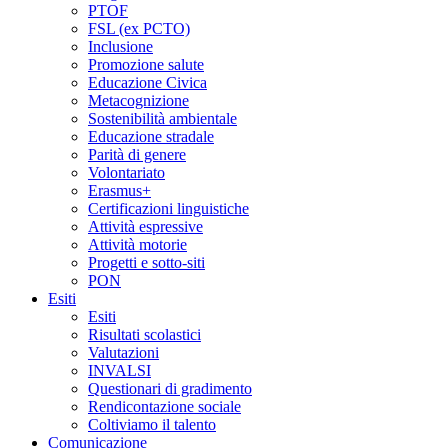
PTOF
FSL (ex PCTO)
Inclusione
Promozione salute
Educazione Civica
Metacognizione
Sostenibilità ambientale
Educazione stradale
Parità di genere
Volontariato
Erasmus+
Certificazioni linguistiche
Attività espressive
Attività motorie
Progetti e sotto-siti
PON
Esiti
Esiti
Risultati scolastici
Valutazioni
INVALSI
Questionari di gradimento
Rendicontazione sociale
Coltiviamo il talento
Comunicazione