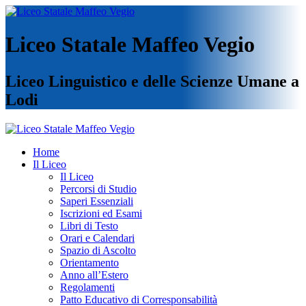
Liceo Statale Maffeo Vegio
Liceo Linguistico e delle Scienze Umane a
Lodi
Home
Il Liceo
Il Liceo
Percorsi di Studio
Saperi Essenziali
Iscrizioni ed Esami
Libri di Testo
Orari e Calendari
Spazio di Ascolto
Orientamento
Anno all’Estero
Regolamenti
Patto Educativo di Corresponsabilità