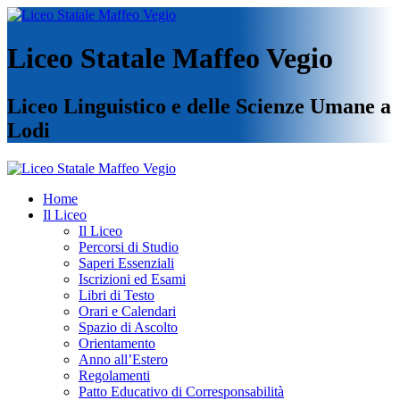
Liceo Statale Maffeo Vegio
Liceo Linguistico e delle Scienze Umane a
Lodi
Home
Il Liceo
Il Liceo
Percorsi di Studio
Saperi Essenziali
Iscrizioni ed Esami
Libri di Testo
Orari e Calendari
Spazio di Ascolto
Orientamento
Anno all’Estero
Regolamenti
Patto Educativo di Corresponsabilità