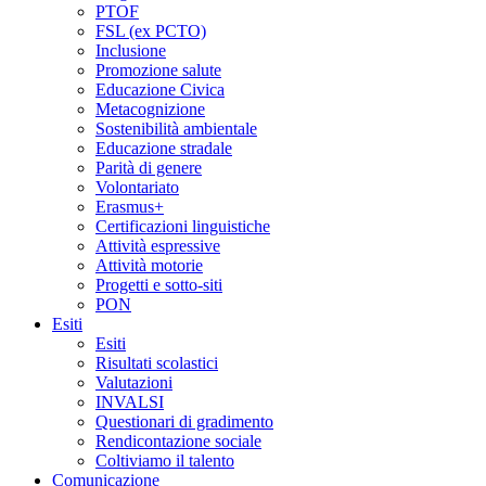
PTOF
FSL (ex PCTO)
Inclusione
Promozione salute
Educazione Civica
Metacognizione
Sostenibilità ambientale
Educazione stradale
Parità di genere
Volontariato
Erasmus+
Certificazioni linguistiche
Attività espressive
Attività motorie
Progetti e sotto-siti
PON
Esiti
Esiti
Risultati scolastici
Valutazioni
INVALSI
Questionari di gradimento
Rendicontazione sociale
Coltiviamo il talento
Comunicazione