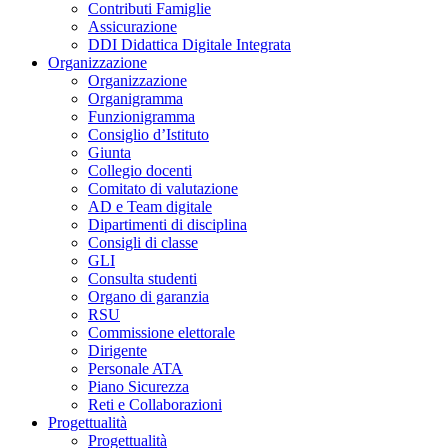
Contributi Famiglie
Assicurazione
DDI Didattica Digitale Integrata
Organizzazione
Organizzazione
Organigramma
Funzionigramma
Consiglio d’Istituto
Giunta
Collegio docenti
Comitato di valutazione
AD e Team digitale
Dipartimenti di disciplina
Consigli di classe
GLI
Consulta studenti
Organo di garanzia
RSU
Commissione elettorale
Dirigente
Personale ATA
Piano Sicurezza
Reti e Collaborazioni
Progettualità
Progettualità