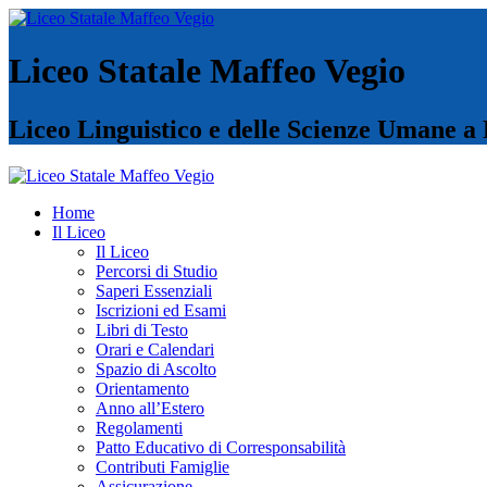
Liceo Statale Maffeo Vegio
Liceo Linguistico e delle Scienze Umane a
Home
Il Liceo
Il Liceo
Percorsi di Studio
Saperi Essenziali
Iscrizioni ed Esami
Libri di Testo
Orari e Calendari
Spazio di Ascolto
Orientamento
Anno all’Estero
Regolamenti
Patto Educativo di Corresponsabilità
Contributi Famiglie
Assicurazione