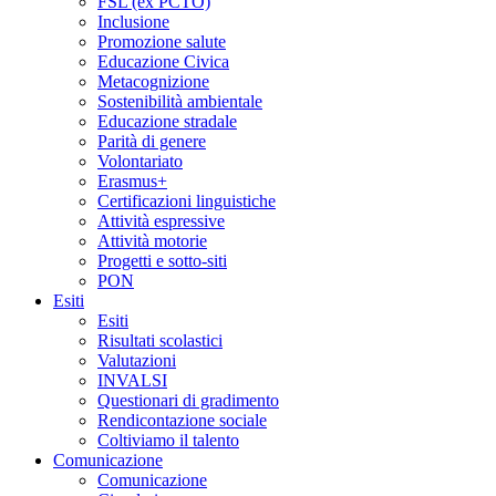
FSL (ex PCTO)
Inclusione
Promozione salute
Educazione Civica
Metacognizione
Sostenibilità ambientale
Educazione stradale
Parità di genere
Volontariato
Erasmus+
Certificazioni linguistiche
Attività espressive
Attività motorie
Progetti e sotto-siti
PON
Esiti
Esiti
Risultati scolastici
Valutazioni
INVALSI
Questionari di gradimento
Rendicontazione sociale
Coltiviamo il talento
Comunicazione
Comunicazione