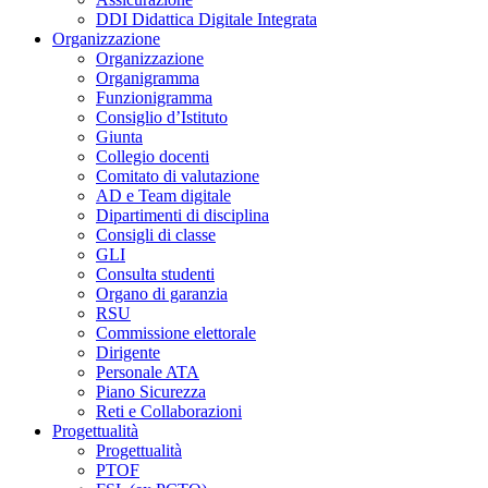
DDI Didattica Digitale Integrata
Organizzazione
Organizzazione
Organigramma
Funzionigramma
Consiglio d’Istituto
Giunta
Collegio docenti
Comitato di valutazione
AD e Team digitale
Dipartimenti di disciplina
Consigli di classe
GLI
Consulta studenti
Organo di garanzia
RSU
Commissione elettorale
Dirigente
Personale ATA
Piano Sicurezza
Reti e Collaborazioni
Progettualità
Progettualità
PTOF