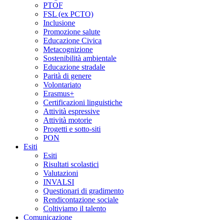
PTOF
FSL (ex PCTO)
Inclusione
Promozione salute
Educazione Civica
Metacognizione
Sostenibilità ambientale
Educazione stradale
Parità di genere
Volontariato
Erasmus+
Certificazioni linguistiche
Attività espressive
Attività motorie
Progetti e sotto-siti
PON
Esiti
Esiti
Risultati scolastici
Valutazioni
INVALSI
Questionari di gradimento
Rendicontazione sociale
Coltiviamo il talento
Comunicazione