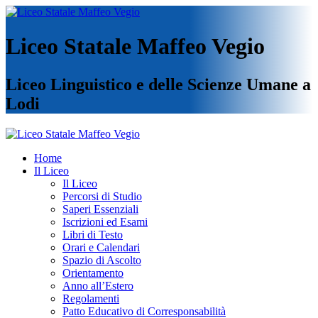
Liceo Statale Maffeo Vegio
Liceo Linguistico e delle Scienze Umane a
Lodi
Home
Il Liceo
Il Liceo
Percorsi di Studio
Saperi Essenziali
Iscrizioni ed Esami
Libri di Testo
Orari e Calendari
Spazio di Ascolto
Orientamento
Anno all’Estero
Regolamenti
Patto Educativo di Corresponsabilità