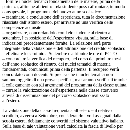
– fornire i nuclei tematici fondamentali delle materie, prima della
partenza, affinché al rientro lo/la studente possa affrontare, in modo
consapevole, il programma del nuovo anno scolastico;
– esaminare, a conclusione dell’esperienza, tutta la documentazione
rilasciata dall’istituto estero, per arrivare ad una verifica delle
competenze acquisite
– organizzare, concordandolo con la/lo studente al rientro a
settembre, l’esposizione dell’esperienza vissuta, sulla base di
indicazioni precedentemente fornite. La relazione sarà parte
integrante della valutazione e dell’attribuzione del credito scolastico:
– effettuare lo scrutinio a Settembre e attribuire le ore di PCTO
– concordare la verifica del recupero, nel corso dei primi tre mesi
dell’anno scolastico di rientro, dei nuclei tematici di materia
fondamentali, comunicati prima della partenza. Il recupero verrà
concordato con i docenti. Si precisa che i nuclei tematici non
saranno oggetto di una prova specifica, ma saranno verificati tramite
il collegamento con gli argomenti del programma della classe quinta.
– curare la valorizzazione dell’esperienza nella classe attraverso
attività di disseminazione del percorso scolastico realizzato
all’estero.
La valutazione della classe frequentata all’estero e il relativo
scrutinio, avverrà a Settembre, considerando i voti assegnati dalla
scuola estera, debitamente convertiti nel sistema valutativo italiano.
Sulla base di tale valutazione verrà calcolata la fascia di livello per