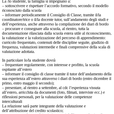
La /lo studente, la famiglia si impegnano a:
– sottoscrivere e rispettare l’accordo formativo, secondo il modello
riconosciuto dalla scuola
– informare periodicamente il Consiglio di Classe, tramite il/la
coordinatore/trice o il/la docente tutor, sull’andamento degli studi e
dell’esperienza, anche attraverso la compilazione dei diari di bordo
– procurare e consegnare alla scuola, al rientro, tutta la
documentazione rilasciata dalla scuola estera utile al riconoscimento,
la valutazione e la valorizzazione del percorso di apprendimento:
curricolo frequentato, contenuti delle discipline seguite, giudizio di
frequenza, valutazioni intermedie e finali comprensive della scala di
valutazione adottata.
In particolare lo/la studente dovrà
– frequentare regolarmente, con interesse e profitto, la scuola
ospitante all’estero
– informare il consiglio di classe tramite il tutor dell’andamento della
sua esperienza all’estero attraverso i diari di bordo (entro dicembre il
primo, entro maggio il secondo);
– presentare, al rientro a settembre, al cdc l’esperienza vissuta
all’estero, arricchita da documenti (foto, filmati, interviste ecc.) e
riflessioni personali, per la valutazione delle competenze
interculturali
La relazione sarà parte integrante della valutazione e
dell’attribuzione del credito scolastico;