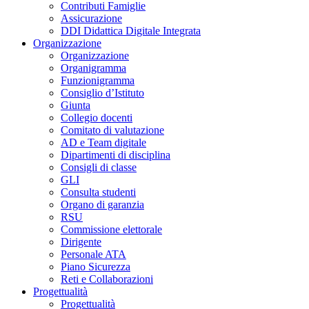
Contributi Famiglie
Assicurazione
DDI Didattica Digitale Integrata
Organizzazione
Organizzazione
Organigramma
Funzionigramma
Consiglio d’Istituto
Giunta
Collegio docenti
Comitato di valutazione
AD e Team digitale
Dipartimenti di disciplina
Consigli di classe
GLI
Consulta studenti
Organo di garanzia
RSU
Commissione elettorale
Dirigente
Personale ATA
Piano Sicurezza
Reti e Collaborazioni
Progettualità
Progettualità