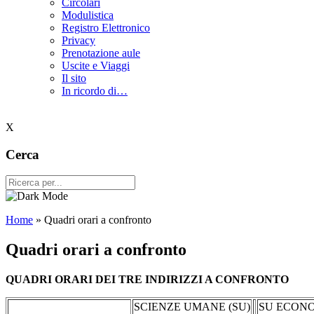
Circolari
Modulistica
Registro Elettronico
Privacy
Prenotazione aule
Uscite e Viaggi
Il sito
In ricordo di…
X
Cerca
Home
»
Quadri orari a confronto
Quadri orari a confronto
QUADRI ORARI DEI TRE INDIRIZZI A CONFRONTO
SCIENZE UMANE (SU)
SU ECONO