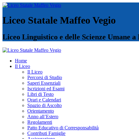
Liceo Statale Maffeo Vegio
Liceo Linguistico e delle Scienze Umane a
Home
Il Liceo
Il Liceo
Percorsi di Studio
Saperi Essenziali
Iscrizioni ed Esami
Libri di Testo
Orari e Calendari
Spazio di Ascolto
Orientamento
Anno all’Estero
Regolamenti
Patto Educativo di Corresponsabilità
Contributi Famiglie
Assicurazione