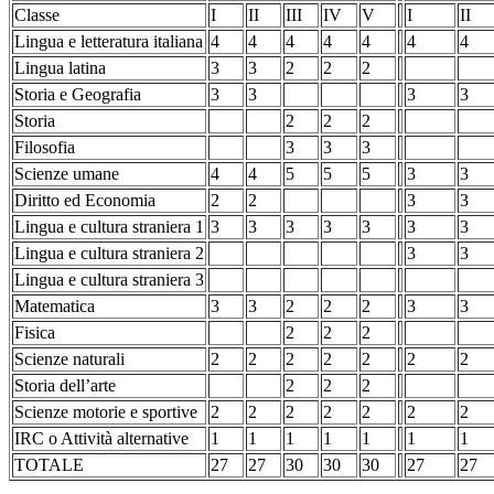
Classe
I
II
III
IV
V
I
II
Lingua e letteratura italiana
4
4
4
4
4
4
4
Lingua latina
3
3
2
2
2
Storia e Geografia
3
3
3
3
Storia
2
2
2
Filosofia
3
3
3
Scienze umane
4
4
5
5
5
3
3
Diritto ed Economia
2
2
3
3
Lingua e cultura straniera 1
3
3
3
3
3
3
3
Lingua e cultura straniera 2
3
3
Lingua e cultura straniera 3
Matematica
3
3
2
2
2
3
3
Fisica
2
2
2
Scienze naturali
2
2
2
2
2
2
2
Storia dell’arte
2
2
2
Scienze motorie e sportive
2
2
2
2
2
2
2
IRC o Attività alternative
1
1
1
1
1
1
1
TOTALE
27
27
30
30
30
27
27