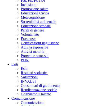
FSL (ex PCTO)
Inclusione
Promozione salute
Educazione Civica
Metacognizione
Sostenibilità ambientale
Educazione stradale
Parità di genere
Volontariato
Erasmus+
Certificazioni linguistiche
Attività espressive
Attività motorie
Progetti e sotto-siti
PON
Esiti
Esiti
Risultati scolastici
Valutazioni
INVALSI
Questionari di gradimento
Rendicontazione sociale
Coltiviamo il talento
Comunicazione
Comunicazione