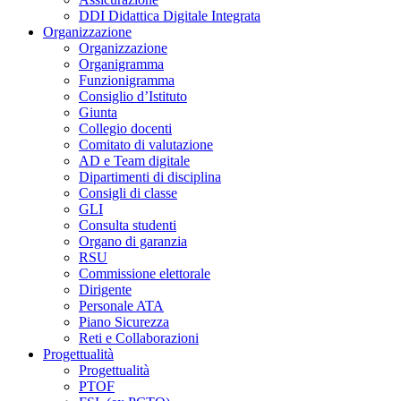
DDI Didattica Digitale Integrata
Organizzazione
Organizzazione
Organigramma
Funzionigramma
Consiglio d’Istituto
Giunta
Collegio docenti
Comitato di valutazione
AD e Team digitale
Dipartimenti di disciplina
Consigli di classe
GLI
Consulta studenti
Organo di garanzia
RSU
Commissione elettorale
Dirigente
Personale ATA
Piano Sicurezza
Reti e Collaborazioni
Progettualità
Progettualità
PTOF