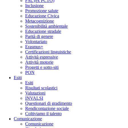
FSL (ex PCTO)
Inclusione
Promozione salute
Educazione Civica
Metacognizione
Sostenibilità ambientale
Educazione stradale
Parità di genere
Volontariato
Erasmus+
Certificazioni linguistiche
Attività espressive
Attività motorie
Progetti e sotto-siti
PON
Esiti
Esiti
Risultati scolastici
Valutazioni
INVALSI
Questionari di gradimento
Rendicontazione sociale
Coltiviamo il talento
Comunicazione
Comunicazione