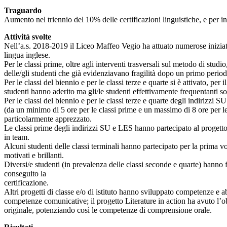
Traguardo
Aumento nel triennio del 10% delle certificazioni linguistiche, e per ingl
Attività svolte
Nell’a.s. 2018-2019 il Liceo Maffeo Vegio ha attuato numerose iniziativ
lingua inglese.
Per le classi prime, oltre agli interventi trasversali sul metodo di studio
delle/gli studenti che già evidenziavano fragilità dopo un primo period
Per le classi del biennio e per le classi terze e quarte si è attivato, 
studenti hanno aderito ma gli/le studenti effettivamente frequentanti sono 
Per le classi del biennio e per le classi terze e quarte degli indirizzi
(da un minimo di 5 ore per le classi prime e un massimo di 8 ore per le 
particolarmente apprezzato.
Le classi prime degli indirizzi SU e LES hanno partecipato al progetto F
in team.
Alcuni studenti delle classi terminali hanno partecipato per la prima v
motivati e brillanti.
Diversi/e studenti (in prevalenza delle classi seconde e quarte) hanno 
conseguito la
certificazione.
Altri progetti di classe e/o di istituto hanno sviluppato competenze e a
competenze comunicative; il progetto Literature in action ha avuto l’obie
originale, potenziando così le competenze di comprensione orale.