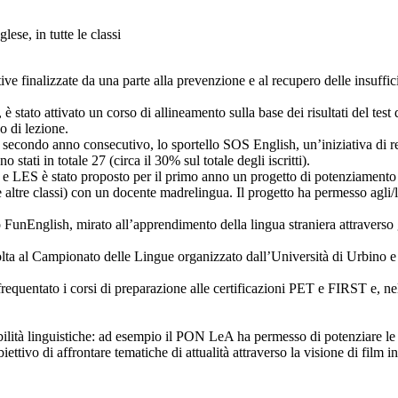
ese, in tutte le classi
e finalizzate da una parte alla prevenzione e al recupero delle insuffici
, è stato attivato un corso di allineamento sulla base dei risultati del tes
o di lezione.
per il secondo anno consecutivo, lo sportello SOS English, un’iniziativa di
stati in totale 27 (circa il 30% sul totale degli iscritti).
 SU e LES è stato proposto per il primo anno un progetto di potenziamento 
altre classi) con un docente madrelingua. Il progetto ha permesso agli/ll
unEnglish, mirato all’apprendimento della lingua straniera attraverso gio
olta al Campionato delle Lingue organizzato dall’Università di Urbino e 
frequentato i corsi di preparazione alle certificazioni PET e FIRST e, ne
bilità linguistiche: ad esempio il PON LeA ha permesso di potenziare le a
ttivo di affrontare tematiche di attualità attraverso la visione di film i