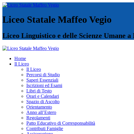
Liceo Statale Maffeo Vegio
Liceo Linguistico e delle Scienze Umane a
Home
Il Liceo
Il Liceo
Percorsi di Studio
Saperi Essenziali
Iscrizioni ed Esami
Libri di Testo
Orari e Calendari
Spazio di Ascolto
Orientamento
Anno all’Estero
Regolamenti
Patto Educativo di Corresponsabilità
Contributi Famiglie
Assicurazione