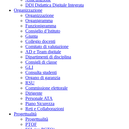
DDI Didattica Digitale Integrata
Organizzazione
Organizzazione
Organigramma
Funzionigramma
Consiglio d’Istituto
Giunta
Collegio docenti
Comitato di valutazione
AD e Team digitale
Dipartimenti di disciplina
Consigli di classe
GLI
Consulta studenti
Organo di garanzia
RSU
Commissione elettorale
Dirigente
Personale ATA
Piano Sicurezza
Reti e Collaborazioni
Progettualità
Progettualità
PTOF