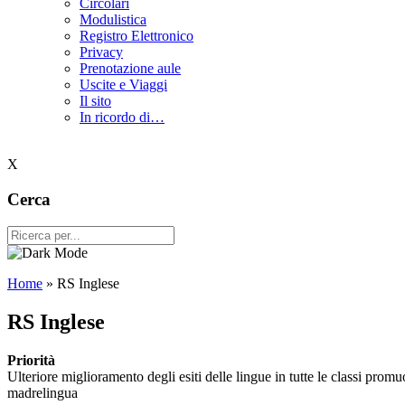
Circolari
Modulistica
Registro Elettronico
Privacy
Prenotazione aule
Uscite e Viaggi
Il sito
In ricordo di…
X
Cerca
Home
»
RS Inglese
RS Inglese
Priorità
Ulteriore miglioramento degli esiti delle lingue in tutte le classi prom
madrelingua