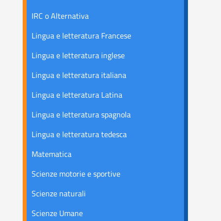
IRC o Alternativa
Lingua e letteratura Francese
Lingua e letteratura inglese
Lingua e letteratura italiana
Lingua e letteratura Latina
Lingua e letteratura spagnola
Lingua e letteratura tedesca
Matematica
Scienze motorie e sportive
Scienze naturali
Scienze Umane