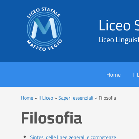
Liceo 
Liceo Linguis
Cerca
Home
Il
Home
»
Il Liceo
»
Saperi essenziali
»
Filosofia
Filosofia
Sintesi delle linee generali e competenze