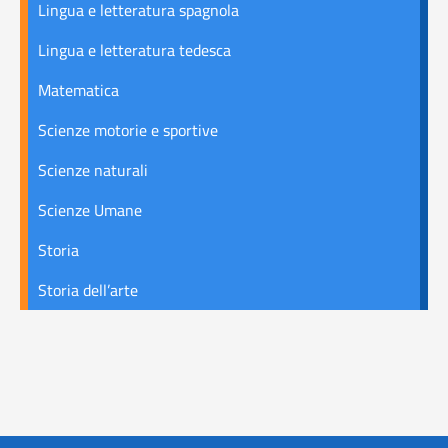
Lingua e letteratura spagnola
Lingua e letteratura tedesca
Matematica
Scienze motorie e sportive
Scienze naturali
Scienze Umane
Storia
Storia dell’arte