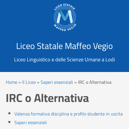
X
Cerca
Liceo Statale Maffeo Vegio
Liceo Linguistico e delle Scienze Umane a Lodi
Home
»
Il Liceo
»
Saperi essenziali
»
IRC o Alternativa
IRC o Alternativa
Valenza formativa disciplina e profilo studente in uscita
Saperi essenziali