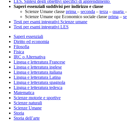
LES. Sintesi degli obiettivi specifici di apprendimento
Saperi essenziali suddivisi per indirizzo e classe
Scienze Umane classe
prima
–
seconda
–
terza
–
quarta
Scienze Umane opz Economico sociale classe
prima
–
s
Testi per esami integrativi Scienze umane
Testi per esami integrativi LES
Saperi essenziali
Diritto ed economia
Filosofia
Fisica
IRC o Alternativa
Lingua e letteratura Francese
Lingua e letteratura inglese
Lingua e letteratura italiana
Lingua e letteratura Latina
Lingua e letteratura spagnola
Lingua e letteratura tedesca
Matematica
Scienze motorie e sportive
Scienze naturali
Scienze Umane
Storia
Storia dell’arte