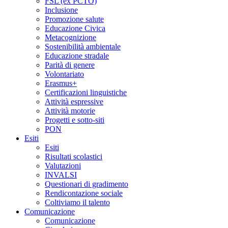
FSL (ex PCTO)
Inclusione
Promozione salute
Educazione Civica
Metacognizione
Sostenibilità ambientale
Educazione stradale
Parità di genere
Volontariato
Erasmus+
Certificazioni linguistiche
Attività espressive
Attività motorie
Progetti e sotto-siti
PON
Esiti
Esiti
Risultati scolastici
Valutazioni
INVALSI
Questionari di gradimento
Rendicontazione sociale
Coltiviamo il talento
Comunicazione
Comunicazione