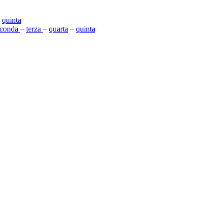
–
quinta
econda
–
terza
–
quarta
–
quinta