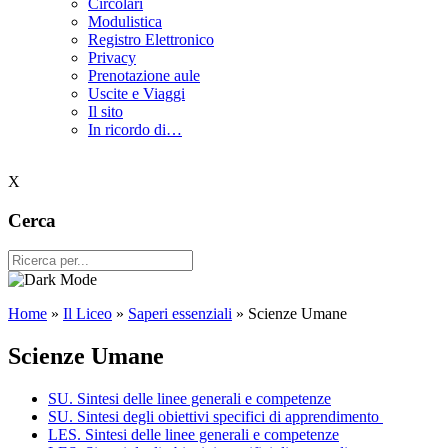
Circolari
Modulistica
Registro Elettronico
Privacy
Prenotazione aule
Uscite e Viaggi
Il sito
In ricordo di…
X
Cerca
Home
»
Il Liceo
»
Saperi essenziali
»
Scienze Umane
Scienze Umane
SU. Sintesi delle linee generali e competenze
SU. Sintesi degli obiettivi specifici di apprendimento
LES. Sintesi delle linee generali e competenze