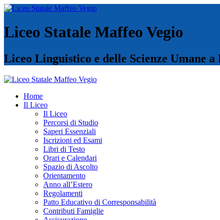
Liceo Statale Maffeo Vegio
Liceo Linguistico e delle Scienze Umane a
Home
Il Liceo
Il Liceo
Percorsi di Studio
Saperi Essenziali
Iscrizioni ed Esami
Libri di Testo
Orari e Calendari
Spazio di Ascolto
Orientamento
Anno all’Estero
Regolamenti
Patto Educativo di Corresponsabilità
Contributi Famiglie
Assicurazione