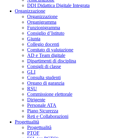
DDI Didattica Digitale Integrata
Organizzazione
Organizzazione
Organigramma
Funzionigramma
Consiglio d’Istituto
Giunta
Collegio docenti
Comitato di valutazione
AD e Team digitale
Dipartimenti di disciplina
Consigli di classe
GLI
Consulta studenti
Organo di garanzia
RSU
Commissione elettorale
Dirigente
Personale ATA
Piano Sicurezza
Reti e Collaborazioni
Progettualità
Progettualità
PTOF