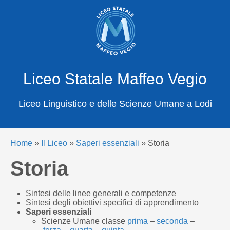
X
Cerca
Liceo Statale Maffeo Vegio
Liceo Linguistico e delle Scienze Umane a Lodi
Home
»
Il Liceo
»
Saperi essenziali
»
Storia
Storia
Sintesi delle linee generali e competenze
Sintesi degli obiettivi specifici di apprendimento
Saperi essenziali
Scienze Umane classe
prima
–
seconda
–