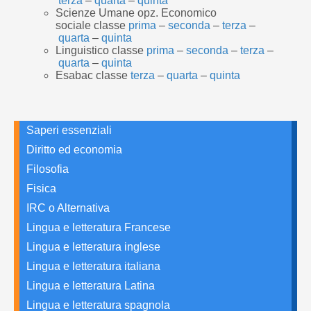
terza
–
quarta
–
quinta
Scienze Umane opz. Economico
sociale classe
prima
–
seconda
–
terza
–
quarta
–
quinta
Linguistico classe
prima
–
seconda
–
terza
–
quarta
–
quinta
Esabac classe
terza
–
quarta
–
quinta
Saperi essenziali
Diritto ed economia
Filosofia
Fisica
IRC o Alternativa
Lingua e letteratura Francese
Lingua e letteratura inglese
Lingua e letteratura italiana
Lingua e letteratura Latina
Lingua e letteratura spagnola