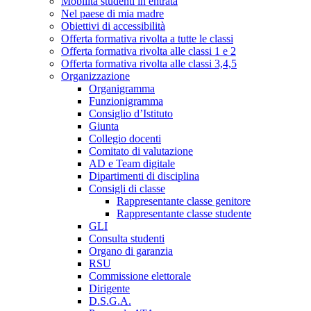
Mobilità studenti in entrata
Nel paese di mia madre
Obiettivi di accessibilità
Offerta formativa rivolta a tutte le classi
Offerta formativa rivolta alle classi 1 e 2
Offerta formativa rivolta alle classi 3,4,5
Organizzazione
Organigramma
Funzionigramma
Consiglio d’Istituto
Giunta
Collegio docenti
Comitato di valutazione
AD e Team digitale
Dipartimenti di disciplina
Consigli di classe
Rappresentante classe genitore
Rappresentante classe studente
GLI
Consulta studenti
Organo di garanzia
RSU
Commissione elettorale
Dirigente
D.S.G.A.