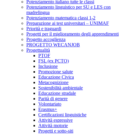
Potenziamento italiano tutte le classi
Potenziamento linguistico per SU e LES con
madrelingua
Potenziamento matematica classi 1-2
Preparazione ai test universitari – UNIMAF
Priorità e traguardi
Progetti per il miglioramento degli apprendimenti
Progetto accoglienza
PROGETTO WECANJOB
Progettualità
PTOF
FSL (ex PCTO)
Inclusione
Promozione salute
Educazione Civica
Metacognizione
Sostenibilità ambientale
Educazione stradale
Parità di genere
Volontariato
Erasmus+
Certificazioni linguistiche
Attività espressive
Attività motorie
Progetti e sotto-siti