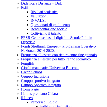
Didattica a Distanza – DaD
Esiti
Risultati scolastici
Valutazioni
INVALSI
Questionari di gradimento
Rendicontazione sociale
Coltiviamo il talento
FESR Centri scolastici digitali – Scuole Polo in
Ospedale
Fondi Strutturali Europei – Programma Operativo
Nazionale 2014-2020.
Frequenza all’estero con rientro entro fine gennaio
Frequenza all’estero per tutto l’anno scolastico
Funglish
Giochi matematici Università Bocconi
Green School
Gruppo Inclusione
Gruppo sportivo integrato
Gruppo Sportivo Integrato
Home Page
I Lions premiano Chiara
Il Liceo
Percorsi di Studio
Indirizzo Linguistico