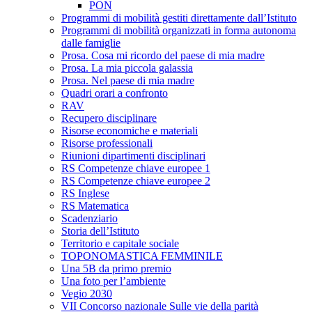
PON
Programmi di mobilità gestiti direttamente dall’Istituto
Programmi di mobilità organizzati in forma autonoma
dalle famiglie
Prosa. Cosa mi ricordo del paese di mia madre
Prosa. La mia piccola galassia
Prosa. Nel paese di mia madre
Quadri orari a confronto
RAV
Recupero disciplinare
Risorse economiche e materiali
Risorse professionali
Riunioni dipartimenti disciplinari
RS Competenze chiave europee 1
RS Competenze chiave europee 2
RS Inglese
RS Matematica
Scadenziario
Storia dell’Istituto
Territorio e capitale sociale
TOPONOMASTICA FEMMINILE
Una 5B da primo premio
Una foto per l’ambiente
Vegio 2030
VII Concorso nazionale Sulle vie della parità