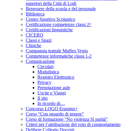
superiori della Città di Lodi
Benessere della scuola e del personale
Biblioteca
Centro Sportivo Scolastico
Certificazione competenze classi 2^
Certificazioni linguistiche
CICERO
Classi e Spazi
Cliniche
Compagnia teatrale Maffeo Vegio
Competenze informatiche classi 1-2
Comunicazione
Circolari
Modulistica
Registro Elettronico
Privacy
Prenotazione aule
Uscite e Viaggi
Il sito
In ricordo di…
Concorso LOGO Erasmus+
Corso “Con sguardo di genere”
Corso di formazione “No violenza Sì parità”
Criteri per l’attribuzione del voto di comportamento
Delibere Collegio Docenti