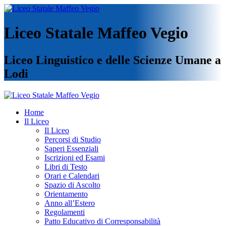
Liceo Statale Maffeo Vegio
Liceo Linguistico e delle Scienze Umane a
Lodi
Home
Il Liceo
Il Liceo
Percorsi di Studio
Saperi Essenziali
Iscrizioni ed Esami
Libri di Testo
Orari e Calendari
Spazio di Ascolto
Orientamento
Anno all’Estero
Regolamenti
Patto Educativo di Corresponsabilità