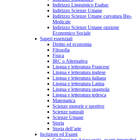
Indirizzo Linguistico Esabac
Indirizzo Scienze Umane
Indirizzo Scienze Umane curvatura Bio-
Medicale
Indirizzo Scienze Umane opzione
Economico Sociale
Saperi essenziali
Diritto ed economia
Filosofia
Fisica
IRC o Alternativa
Lingua e letteratura Francese
Lingua e letteratura inglese
Lingua e letteratura italiana
Lingua e letteratura Latina
Lingua e letteratura spagnola
Lingua e letteratura tedesca
Matematica
Scienze motorie e sportive
Scienze naturali
Scienze Umane
Storia
Storia dell’arte
Iscrizioni ed Esami
Colloqui per il passaggio, esami integrativi