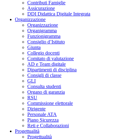
Contributi Famiglie
Assicurazione
DDI Didattica Digitale Integrata
Organizzazione
Organizzazione
Organigramma
Funzionigramma
Consiglio d’Istituto
Giunta
Collegio docenti
Comitato di valutazione
AD e Team digitale
Dipartimenti di disciplina
Consigli di classe
GLI
Consulta studenti
Organo di garanzia
RSU
Commissione elettorale
Dirigente
Personale ATA
Piano Sicurezza
Reti e Collaborazioni
Progettualità
Progettualità