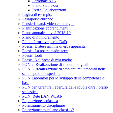
Personale ATA
Piano Sicurezza
Reti e Collaborazioni
Pagina di esempio.
Passaporto europeo
Pensieri sparsi, video e immagini
Pianificazione apprendimenti
Piano annuale attività 2018-19
Piano di miglioramento
Pillole formative per la DaD
Poesia. Distese infinite di erba appassita
Poesia. La nostra madre terra
Poesia. Lodi
Poesia. Nel paese di mia madre
PON 2. Realizzazione di ambienti digitali
PON 3. Realizzazione di ambienti multimediali nelle
scuole polo in ospedale.
PON Laboratori per lo sviluppo delle competenze di
base
PON per garantire l’apertura delle scuole oltre l’orario
scolastico
PON. Rete LAN WLAN
Popolazione scolastica
Potenziamento disciplinare
Potenziamento italiano classi 1-2