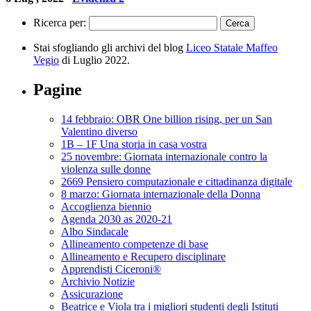
Ricerca per:
Stai sfogliando gli archivi del blog
Liceo Statale Maffeo
Vegio
di Luglio 2022.
Pagine
14 febbraio: OBR One billion rising, per un San
Valentino diverso
1B – 1F Una storia in casa vostra
25 novembre: Giornata internazionale contro la
violenza sulle donne
2669 Pensiero computazionale e cittadinanza digitale
8 marzo: Giornata internazionale della Donna
Accoglienza biennio
Agenda 2030 as 2020-21
Albo Sindacale
Allineamento competenze di base
Allineamento e Recupero disciplinare
Apprendisti Ciceroni®
Archivio Notizie
Assicurazione
Beatrice e Viola tra i migliori studenti degli Istituti