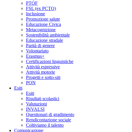
PTOF
FSL (ex PCTO)
Inclusione
Promozione salute
Educazione Civica
Metacognizione
Sostenibilità ambientale
Educazione stradale
Parità di genere
Volontariato
Erasmus+
Certificazioni linguistiche
Attività espressive
Attività motorie
Progetti e sotto-siti
PON
Esiti
Esiti
Risultati scolastici
Valutazioni
INVALSI
Questionari di gradimento
Rendicontazione sociale
Coltiviamo il talento
Comunicazione