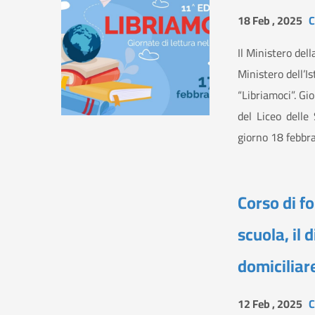
18 Feb , 2025
C
Il Ministero della
Ministero dell’I
“Libriamoci”. Gio
del Liceo dell
giorno 18 febbr
Corso di f
scuola, il 
domiciliare
12 Feb , 2025
C