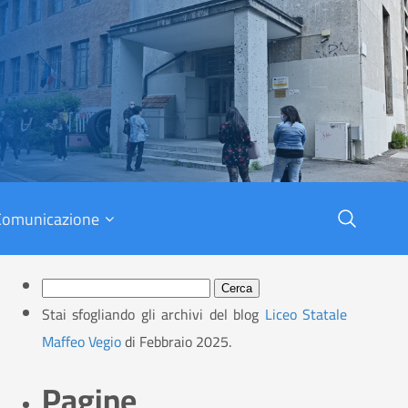
X
Comunicazione
Ricerca
per:
Stai sfogliando gli archivi del blog
Liceo Statale
Maffeo Vegio
di Febbraio 2025.
Pagine