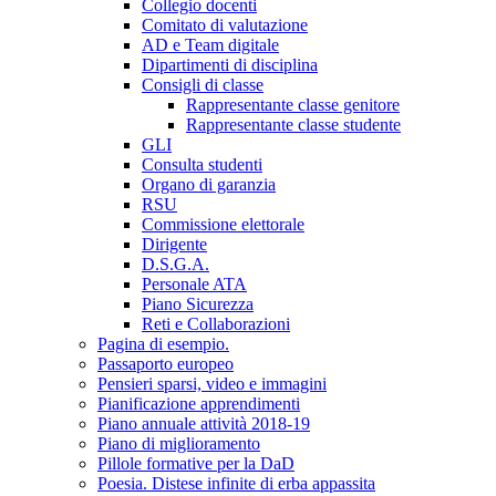
Collegio docenti
Comitato di valutazione
AD e Team digitale
Dipartimenti di disciplina
Consigli di classe
Rappresentante classe genitore
Rappresentante classe studente
GLI
Consulta studenti
Organo di garanzia
RSU
Commissione elettorale
Dirigente
D.S.G.A.
Personale ATA
Piano Sicurezza
Reti e Collaborazioni
Pagina di esempio.
Passaporto europeo
Pensieri sparsi, video e immagini
Pianificazione apprendimenti
Piano annuale attività 2018-19
Piano di miglioramento
Pillole formative per la DaD
Poesia. Distese infinite di erba appassita