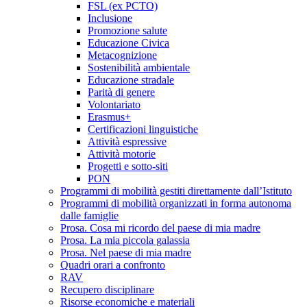
FSL (ex PCTO)
Inclusione
Promozione salute
Educazione Civica
Metacognizione
Sostenibilità ambientale
Educazione stradale
Parità di genere
Volontariato
Erasmus+
Certificazioni linguistiche
Attività espressive
Attività motorie
Progetti e sotto-siti
PON
Programmi di mobilità gestiti direttamente dall’Istituto
Programmi di mobilità organizzati in forma autonoma
dalle famiglie
Prosa. Cosa mi ricordo del paese di mia madre
Prosa. La mia piccola galassia
Prosa. Nel paese di mia madre
Quadri orari a confronto
RAV
Recupero disciplinare
Risorse economiche e materiali