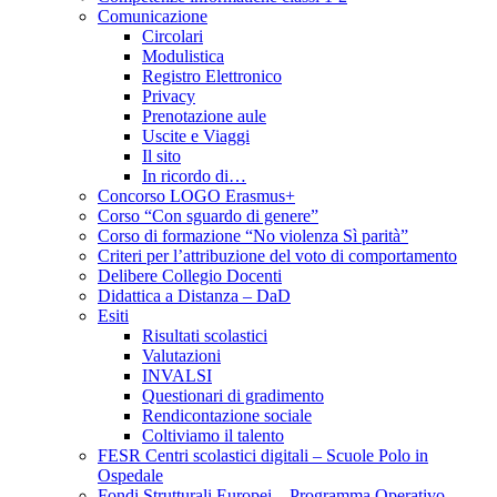
Comunicazione
Circolari
Modulistica
Registro Elettronico
Privacy
Prenotazione aule
Uscite e Viaggi
Il sito
In ricordo di…
Concorso LOGO Erasmus+
Corso “Con sguardo di genere”
Corso di formazione “No violenza Sì parità”
Criteri per l’attribuzione del voto di comportamento
Delibere Collegio Docenti
Didattica a Distanza – DaD
Esiti
Risultati scolastici
Valutazioni
INVALSI
Questionari di gradimento
Rendicontazione sociale
Coltiviamo il talento
FESR Centri scolastici digitali – Scuole Polo in
Ospedale
Fondi Strutturali Europei – Programma Operativo