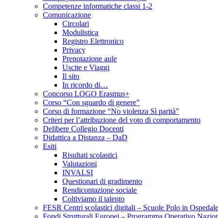
Competenze informatiche classi 1-2
Comunicazione
Circolari
Modulistica
Registro Elettronico
Privacy
Prenotazione aule
Uscite e Viaggi
Il sito
In ricordo di…
Concorso LOGO Erasmus+
Corso “Con sguardo di genere”
Corso di formazione “No violenza Sì parità”
Criteri per l’attribuzione del voto di comportamento
Delibere Collegio Docenti
Didattica a Distanza – DaD
Esiti
Risultati scolastici
Valutazioni
INVALSI
Questionari di gradimento
Rendicontazione sociale
Coltiviamo il talento
FESR Centri scolastici digitali – Scuole Polo in Ospedal
Fondi Strutturali Europei – Programma Operativo Nazio