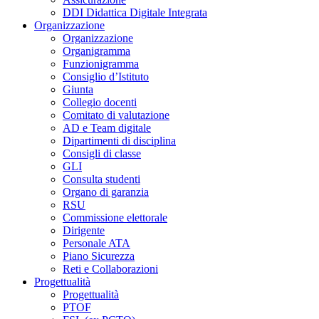
DDI Didattica Digitale Integrata
Organizzazione
Organizzazione
Organigramma
Funzionigramma
Consiglio d’Istituto
Giunta
Collegio docenti
Comitato di valutazione
AD e Team digitale
Dipartimenti di disciplina
Consigli di classe
GLI
Consulta studenti
Organo di garanzia
RSU
Commissione elettorale
Dirigente
Personale ATA
Piano Sicurezza
Reti e Collaborazioni
Progettualità
Progettualità
PTOF