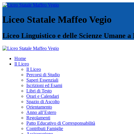
Liceo Statale Maffeo Vegio
Liceo Linguistico e delle Scienze Umane a
Home
Il Liceo
Il Liceo
Percorsi di Studio
Saperi Essenziali
Iscrizioni ed Esami
Libri di Testo
Orari e Calendari
Spazio di Ascolto
Orientamento
Anno all’Estero
Regolamenti
Patto Educativo di Corresponsabilità
Contributi Famiglie
Assicurazione