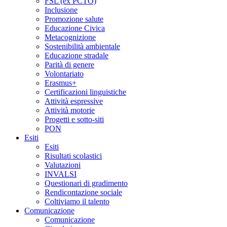
FSL (ex PCTO)
Inclusione
Promozione salute
Educazione Civica
Metacognizione
Sostenibilità ambientale
Educazione stradale
Parità di genere
Volontariato
Erasmus+
Certificazioni linguistiche
Attività espressive
Attività motorie
Progetti e sotto-siti
PON
Esiti
Esiti
Risultati scolastici
Valutazioni
INVALSI
Questionari di gradimento
Rendicontazione sociale
Coltiviamo il talento
Comunicazione
Comunicazione