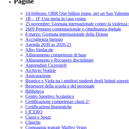
Pagine
14 febbraio: OBR One billion rising, per un San Valenti
1B – 1F Una storia in casa vostra
25 novembre: Giornata internazionale contro la violenza 
2669 Pensiero computazionale e cittadinanza digitale
8 marzo: Giornata internazionale della Donna
Accoglienza biennio
Agenda 2030 as 2020-21
Albo Sindacale
Allineamento competenze di base
Allineamento e Recupero disciplinare
Apprendisti Ciceroni®
Archivio Notizie
Assicurazione
Beatrice e Viola tra i migliori studenti degli Istituti superi
Benessere della scuola e del personale
Biblioteca
Centro Sportivo Scolastico
Certificazione competenze classi 2^
Certificazioni linguistiche
CICERO
Classi e Spazi
Cliniche
Compagnia teatrale Maffeo Vegio