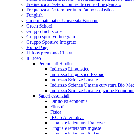
Frequenza all’estero con rientro entro fine gennaio
Frequenza all’estero per tutto l’anno scolastico
Funglish
Giochi matematici Università Bocconi
Green School
Gruppo Inclusione
Gruppo sportivo integrato
Gruppo Sportivo Integrato
Home Page
I Lions premiano Chiara
Il Liceo
Percorsi di Studio
Indirizzo Linguistico
Indirizzo Linguistico Esabac
Indirizzo Scienze Umane
Indirizzo Scienze Umane curvatura Bio-Med
Indirizzo Scienze Umane opzione Economic
Saperi essenziali
Diritto ed economia
Filosofia
Fisica
IRC o Alternativa
Lingua e letteratura Francese
Lingua e letteratura inglese
Lingua e letteratura italiana