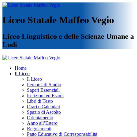
Liceo Statale Maffeo Vegio
Liceo Linguistico e delle Scienze Umane a
Lodi
Home
Il Liceo
Il Liceo
Percorsi di Studio
Saperi Essenziali
Iscrizioni ed Esami
Libri di Testo
Orari e Calendari
Spazio di Ascolto
Orientamento
Anno all’Estero
Regolamenti
Patto Educativo di Corresponsabilità