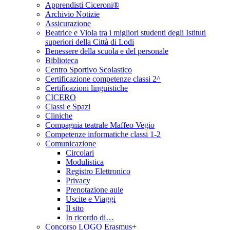
Apprendisti Ciceroni®
Archivio Notizie
Assicurazione
Beatrice e Viola tra i migliori studenti degli Istituti
superiori della Città di Lodi
Benessere della scuola e del personale
Biblioteca
Centro Sportivo Scolastico
Certificazione competenze classi 2^
Certificazioni linguistiche
CICERO
Classi e Spazi
Cliniche
Compagnia teatrale Maffeo Vegio
Competenze informatiche classi 1-2
Comunicazione
Circolari
Modulistica
Registro Elettronico
Privacy
Prenotazione aule
Uscite e Viaggi
Il sito
In ricordo di…
Concorso LOGO Erasmus+