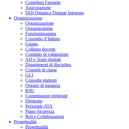
Contributi Famiglie
Assicurazione
DDI Didattica Digitale Integrata
Organizzazione
Organizzazione
Organigramma
Funzionigramma
Consiglio d’Istituto
Giunta
Collegio docenti
Comitato di valutazione
AD e Team digitale
Dipartimenti di disciplina
Consigli di classe
GLI
Consulta studenti
Organo di garanzia
RSU
Commissione elettorale
Dirigente
Personale ATA
Piano Sicurezza
Reti e Collaborazioni
Progettualità
Progettualità