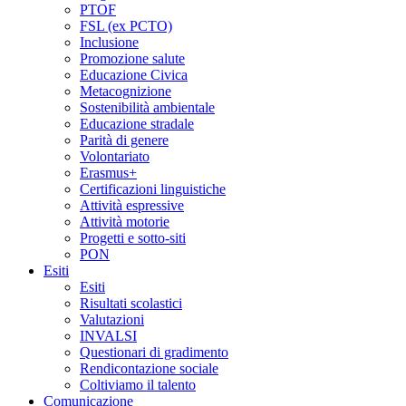
PTOF
FSL (ex PCTO)
Inclusione
Promozione salute
Educazione Civica
Metacognizione
Sostenibilità ambientale
Educazione stradale
Parità di genere
Volontariato
Erasmus+
Certificazioni linguistiche
Attività espressive
Attività motorie
Progetti e sotto-siti
PON
Esiti
Esiti
Risultati scolastici
Valutazioni
INVALSI
Questionari di gradimento
Rendicontazione sociale
Coltiviamo il talento
Comunicazione