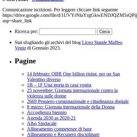
Comunicazione iscrizioni. Per leggere cliccare link seguente
https://drive.google.com/file/d/1UVYrNlaYrgGkwENDJQZM5sQPi
usp=share_link
Ricerca per:
Stai sfogliando gli archivi del blog
Liceo Statale Maffeo
Vegio
di Gennaio 2023.
Pagine
14 febbraio: OBR One billion rising, per un San
Valentino diverso
1B – 1F Una storia in casa vostra
25 novembre: Giornata internazionale contro la
violenza sulle donne
2669 Pensiero computazionale e cittadinanza digitale
8 marzo: Giornata internazionale della Donna
Accoglienza biennio
Agenda 2030 as 2020-21
Albo Sindacale
Allineamento competenze di base
Allineamento e Recupero disciplinare