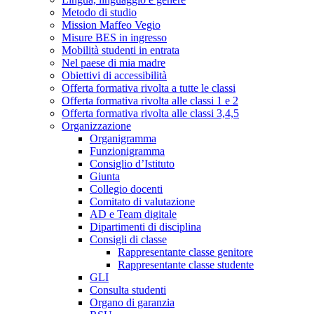
Metodo di studio
Mission Maffeo Vegio
Misure BES in ingresso
Mobilità studenti in entrata
Nel paese di mia madre
Obiettivi di accessibilità
Offerta formativa rivolta a tutte le classi
Offerta formativa rivolta alle classi 1 e 2
Offerta formativa rivolta alle classi 3,4,5
Organizzazione
Organigramma
Funzionigramma
Consiglio d’Istituto
Giunta
Collegio docenti
Comitato di valutazione
AD e Team digitale
Dipartimenti di disciplina
Consigli di classe
Rappresentante classe genitore
Rappresentante classe studente
GLI
Consulta studenti
Organo di garanzia