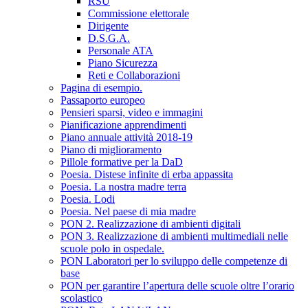
RSU
Commissione elettorale
Dirigente
D.S.G.A.
Personale ATA
Piano Sicurezza
Reti e Collaborazioni
Pagina di esempio.
Passaporto europeo
Pensieri sparsi, video e immagini
Pianificazione apprendimenti
Piano annuale attività 2018-19
Piano di miglioramento
Pillole formative per la DaD
Poesia. Distese infinite di erba appassita
Poesia. La nostra madre terra
Poesia. Lodi
Poesia. Nel paese di mia madre
PON 2. Realizzazione di ambienti digitali
PON 3. Realizzazione di ambienti multimediali nelle
scuole polo in ospedale.
PON Laboratori per lo sviluppo delle competenze di
base
PON per garantire l’apertura delle scuole oltre l’orario
scolastico