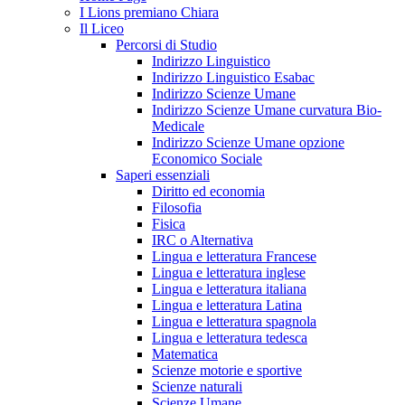
I Lions premiano Chiara
Il Liceo
Percorsi di Studio
Indirizzo Linguistico
Indirizzo Linguistico Esabac
Indirizzo Scienze Umane
Indirizzo Scienze Umane curvatura Bio-
Medicale
Indirizzo Scienze Umane opzione
Economico Sociale
Saperi essenziali
Diritto ed economia
Filosofia
Fisica
IRC o Alternativa
Lingua e letteratura Francese
Lingua e letteratura inglese
Lingua e letteratura italiana
Lingua e letteratura Latina
Lingua e letteratura spagnola
Lingua e letteratura tedesca
Matematica
Scienze motorie e sportive
Scienze naturali
Scienze Umane