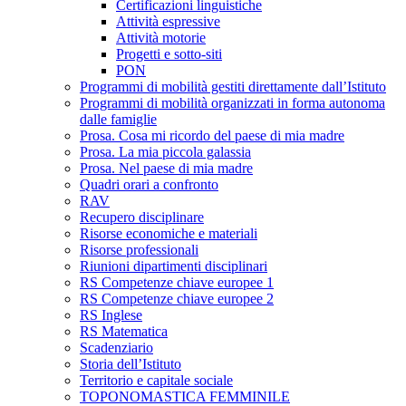
Certificazioni linguistiche
Attività espressive
Attività motorie
Progetti e sotto-siti
PON
Programmi di mobilità gestiti direttamente dall’Istituto
Programmi di mobilità organizzati in forma autonoma
dalle famiglie
Prosa. Cosa mi ricordo del paese di mia madre
Prosa. La mia piccola galassia
Prosa. Nel paese di mia madre
Quadri orari a confronto
RAV
Recupero disciplinare
Risorse economiche e materiali
Risorse professionali
Riunioni dipartimenti disciplinari
RS Competenze chiave europee 1
RS Competenze chiave europee 2
RS Inglese
RS Matematica
Scadenziario
Storia dell’Istituto
Territorio e capitale sociale
TOPONOMASTICA FEMMINILE