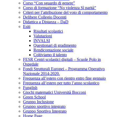
Corso “Con sguardo di genere”
Corso di formazione “No violenza Sì parità”
Criteri per l’attribuzione del voto di comportamento
Delibere Collegio Docenti
Didattica a Distanza – DaD
Esiti
Risultati scolastici
Valutazioni
INVALSI
Questionari di gradimento
Rendicontazione sociale
Coltiviamo il talento
FESR Centri scolastici digitali – Scuole Polo in
Ospedale
Fondi Strutturali Europei – Programma Operativo
Nazionale 2014-2020.
Frequenza all’estero con rientro entro fine gennaio
Frequenza all’estero per tutto l’anno scolastico
Funglish
Giochi matematici Università Bocconi
Green School
Gruppo Inclusione
Gruppo sportivo integrato
Gruppo Sportivo Integrato
Home Page