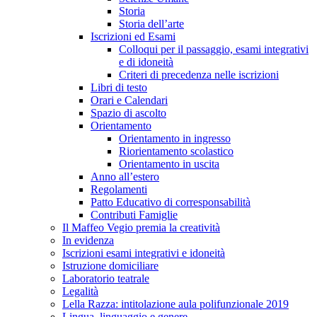
Storia
Storia dell’arte
Iscrizioni ed Esami
Colloqui per il passaggio, esami integrativi
e di idoneità
Criteri di precedenza nelle iscrizioni
Libri di testo
Orari e Calendari
Spazio di ascolto
Orientamento
Orientamento in ingresso
Riorientamento scolastico
Orientamento in uscita
Anno all’estero
Regolamenti
Patto Educativo di corresponsabilità
Contributi Famiglie
Il Maffeo Vegio premia la creatività
In evidenza
Iscrizioni esami integrativi e idoneità
Istruzione domiciliare
Laboratorio teatrale
Legalità
Lella Razza: intitolazione aula polifunzionale 2019
Lingua, linguaggio e genere