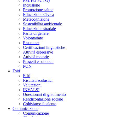
FSL (ex PCTO)
Inclusione
Promozione salute
Educazione Civica
Metacognizione
Sostenibilità ambientale
Educazione stradale
Parità di genere
Volontariato
Erasmus+
Certificazioni linguistiche
Attività espressive
Attività motorie
Progetti e sotto-siti
PON
Esiti
Esiti
Risultati scolastici
Valutazioni
INVALSI
Questionari di gradimento
Rendicontazione sociale
Coltiviamo il talento
Comunicazione
Comunicazione