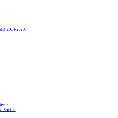
e
nale 2014-2020.
icale
o Sociale