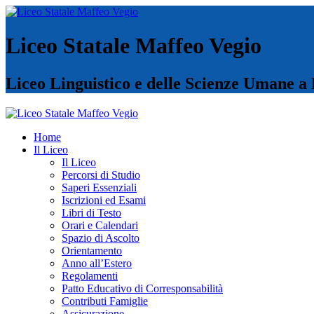
Liceo Statale Maffeo Vegio
Liceo Linguistico e delle Scienze Umane a
Home
Il Liceo
Il Liceo
Percorsi di Studio
Saperi Essenziali
Iscrizioni ed Esami
Libri di Testo
Orari e Calendari
Spazio di Ascolto
Orientamento
Anno all’Estero
Regolamenti
Patto Educativo di Corresponsabilità
Contributi Famiglie
Assicurazione