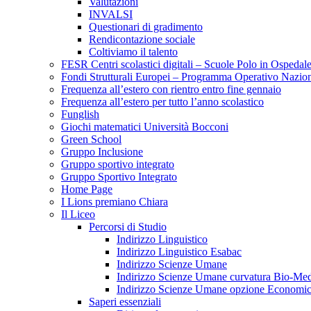
Valutazioni
INVALSI
Questionari di gradimento
Rendicontazione sociale
Coltiviamo il talento
FESR Centri scolastici digitali – Scuole Polo in Ospedal
Fondi Strutturali Europei – Programma Operativo Nazio
Frequenza all’estero con rientro entro fine gennaio
Frequenza all’estero per tutto l’anno scolastico
Funglish
Giochi matematici Università Bocconi
Green School
Gruppo Inclusione
Gruppo sportivo integrato
Gruppo Sportivo Integrato
Home Page
I Lions premiano Chiara
Il Liceo
Percorsi di Studio
Indirizzo Linguistico
Indirizzo Linguistico Esabac
Indirizzo Scienze Umane
Indirizzo Scienze Umane curvatura Bio-Med
Indirizzo Scienze Umane opzione Economic
Saperi essenziali