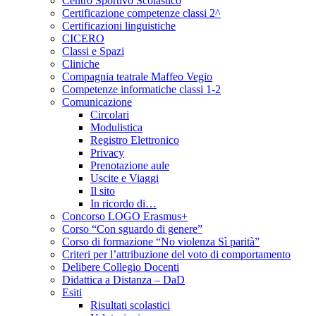
Centro Sportivo Scolastico
Certificazione competenze classi 2^
Certificazioni linguistiche
CICERO
Classi e Spazi
Cliniche
Compagnia teatrale Maffeo Vegio
Competenze informatiche classi 1-2
Comunicazione
Circolari
Modulistica
Registro Elettronico
Privacy
Prenotazione aule
Uscite e Viaggi
Il sito
In ricordo di…
Concorso LOGO Erasmus+
Corso “Con sguardo di genere”
Corso di formazione “No violenza Sì parità”
Criteri per l’attribuzione del voto di comportamento
Delibere Collegio Docenti
Didattica a Distanza – DaD
Esiti
Risultati scolastici