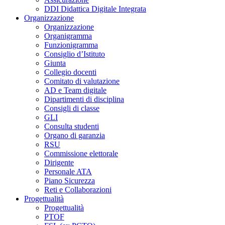
DDI Didattica Digitale Integrata
Organizzazione
Organizzazione
Organigramma
Funzionigramma
Consiglio d’Istituto
Giunta
Collegio docenti
Comitato di valutazione
AD e Team digitale
Dipartimenti di disciplina
Consigli di classe
GLI
Consulta studenti
Organo di garanzia
RSU
Commissione elettorale
Dirigente
Personale ATA
Piano Sicurezza
Reti e Collaborazioni
Progettualità
Progettualità
PTOF