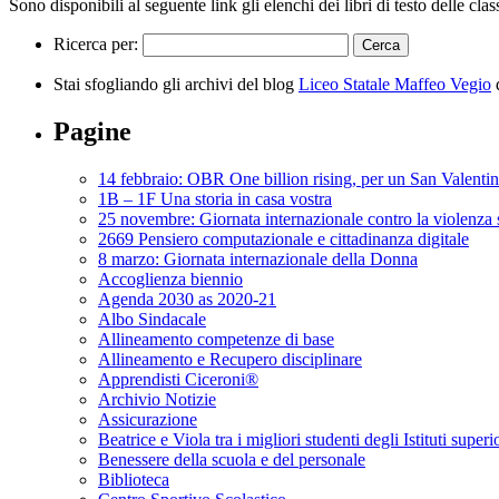
Sono disponibili al seguente link gli elenchi dei libri di testo delle cl
Ricerca per:
Stai sfogliando gli archivi del blog
Liceo Statale Maffeo Vegio
d
Pagine
14 febbraio: OBR One billion rising, per un San Valenti
1B – 1F Una storia in casa vostra
25 novembre: Giornata internazionale contro la violenza 
2669 Pensiero computazionale e cittadinanza digitale
8 marzo: Giornata internazionale della Donna
Accoglienza biennio
Agenda 2030 as 2020-21
Albo Sindacale
Allineamento competenze di base
Allineamento e Recupero disciplinare
Apprendisti Ciceroni®
Archivio Notizie
Assicurazione
Beatrice e Viola tra i migliori studenti degli Istituti superi
Benessere della scuola e del personale
Biblioteca