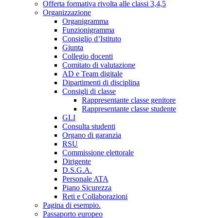
Offerta formativa rivolta alle classi 3,4,5
Organizzazione
Organigramma
Funzionigramma
Consiglio d’Istituto
Giunta
Collegio docenti
Comitato di valutazione
AD e Team digitale
Dipartimenti di disciplina
Consigli di classe
Rappresentante classe genitore
Rappresentante classe studente
GLI
Consulta studenti
Organo di garanzia
RSU
Commissione elettorale
Dirigente
D.S.G.A.
Personale ATA
Piano Sicurezza
Reti e Collaborazioni
Pagina di esempio.
Passaporto europeo