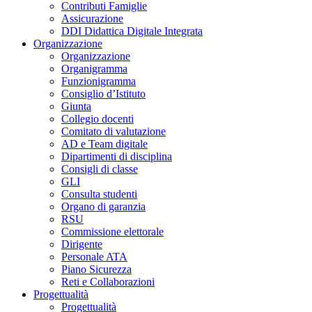
Contributi Famiglie
Assicurazione
DDI Didattica Digitale Integrata
Organizzazione
Organizzazione
Organigramma
Funzionigramma
Consiglio d’Istituto
Giunta
Collegio docenti
Comitato di valutazione
AD e Team digitale
Dipartimenti di disciplina
Consigli di classe
GLI
Consulta studenti
Organo di garanzia
RSU
Commissione elettorale
Dirigente
Personale ATA
Piano Sicurezza
Reti e Collaborazioni
Progettualità
Progettualità