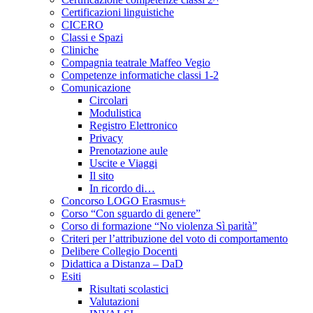
Certificazioni linguistiche
CICERO
Classi e Spazi
Cliniche
Compagnia teatrale Maffeo Vegio
Competenze informatiche classi 1-2
Comunicazione
Circolari
Modulistica
Registro Elettronico
Privacy
Prenotazione aule
Uscite e Viaggi
Il sito
In ricordo di…
Concorso LOGO Erasmus+
Corso “Con sguardo di genere”
Corso di formazione “No violenza Sì parità”
Criteri per l’attribuzione del voto di comportamento
Delibere Collegio Docenti
Didattica a Distanza – DaD
Esiti
Risultati scolastici
Valutazioni