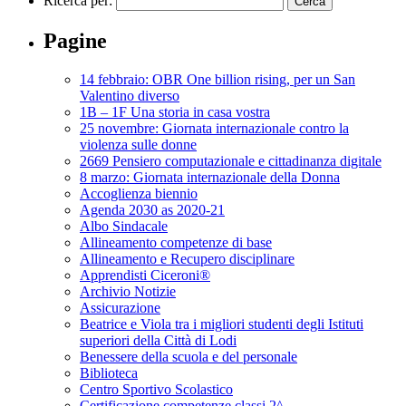
Ricerca per:
Pagine
14 febbraio: OBR One billion rising, per un San
Valentino diverso
1B – 1F Una storia in casa vostra
25 novembre: Giornata internazionale contro la
violenza sulle donne
2669 Pensiero computazionale e cittadinanza digitale
8 marzo: Giornata internazionale della Donna
Accoglienza biennio
Agenda 2030 as 2020-21
Albo Sindacale
Allineamento competenze di base
Allineamento e Recupero disciplinare
Apprendisti Ciceroni®
Archivio Notizie
Assicurazione
Beatrice e Viola tra i migliori studenti degli Istituti
superiori della Città di Lodi
Benessere della scuola e del personale
Biblioteca
Centro Sportivo Scolastico
Certificazione competenze classi 2^