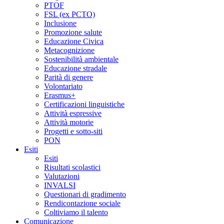
PTOF
FSL (ex PCTO)
Inclusione
Promozione salute
Educazione Civica
Metacognizione
Sostenibilità ambientale
Educazione stradale
Parità di genere
Volontariato
Erasmus+
Certificazioni linguistiche
Attività espressive
Attività motorie
Progetti e sotto-siti
PON
Esiti
Esiti
Risultati scolastici
Valutazioni
INVALSI
Questionari di gradimento
Rendicontazione sociale
Coltiviamo il talento
Comunicazione