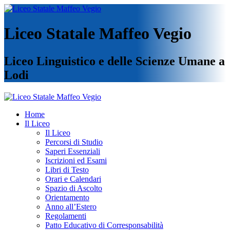
Liceo Statale Maffeo Vegio
Liceo Linguistico e delle Scienze Umane a
Lodi
Home
Il Liceo
Il Liceo
Percorsi di Studio
Saperi Essenziali
Iscrizioni ed Esami
Libri di Testo
Orari e Calendari
Spazio di Ascolto
Orientamento
Anno all’Estero
Regolamenti
Patto Educativo di Corresponsabilità