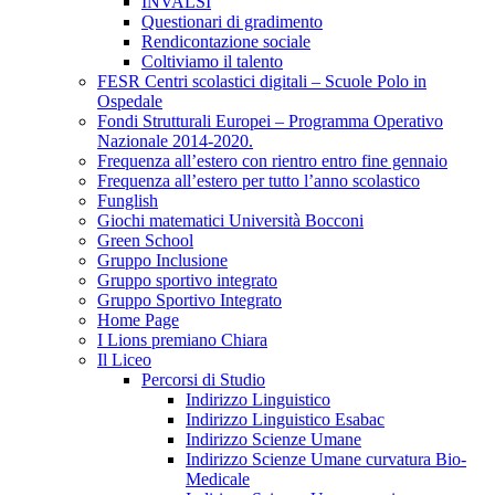
INVALSI
Questionari di gradimento
Rendicontazione sociale
Coltiviamo il talento
FESR Centri scolastici digitali – Scuole Polo in
Ospedale
Fondi Strutturali Europei – Programma Operativo
Nazionale 2014-2020.
Frequenza all’estero con rientro entro fine gennaio
Frequenza all’estero per tutto l’anno scolastico
Funglish
Giochi matematici Università Bocconi
Green School
Gruppo Inclusione
Gruppo sportivo integrato
Gruppo Sportivo Integrato
Home Page
I Lions premiano Chiara
Il Liceo
Percorsi di Studio
Indirizzo Linguistico
Indirizzo Linguistico Esabac
Indirizzo Scienze Umane
Indirizzo Scienze Umane curvatura Bio-
Medicale